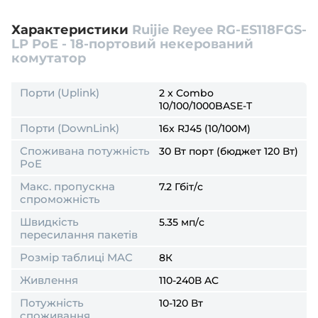
Характеристики
Ruijie Reyee RG-ES118FGS-
LP PoE - 18-портовий некерований
комутатор
Порти (Uplink)
2 x Combo
10/100/1000BASE-T
Порти (DownLink)
16x RJ45 (10/100M)
Споживана потужність
30 Вт порт (бюджет 120 Вт)
PoE
Макс. пропускна
7.2 Гбіт/с
спроможність
Швидкість
5.35 мп/с
пересилання пакетів
Розмір таблиці MAC
8К
Живлення
110-240В AC
Потужність
10-120 Вт
споживання