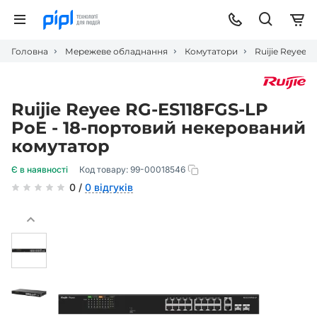
Головна
Мережеве обладнання
Комутатори
Ruijie Reyee 
Ruijie Reyee RG-ES118FGS-LP
PoE - 18-портовий некерований
комутатор
Є в наявності
Код товару:
99-00018546
0 /
0 відгуків