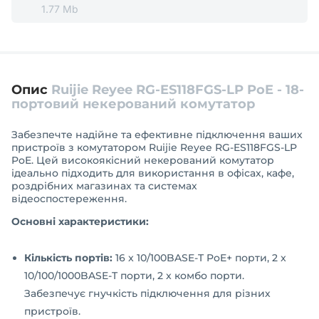
1.77 Mb
Опис
Ruijie Reyee RG-ES118FGS-LP PoE - 18-
портовий некерований комутатор
Забезпечте надійне та ефективне підключення ваших
пристроїв з комутатором Ruijie Reyee RG-ES118FGS-LP
PoE. Цей високоякісний некерований комутатор
ідеально підходить для використання в офісах, кафе,
роздрібних магазинах та системах
відеоспостереження.
Основні характеристики:
Кількість портів:
16 x 10/100BASE-T PoE+ порти, 2 x
10/100/1000BASE-T порти, 2 x комбо порти.
Забезпечує гнучкість підключення для різних
пристроїв.