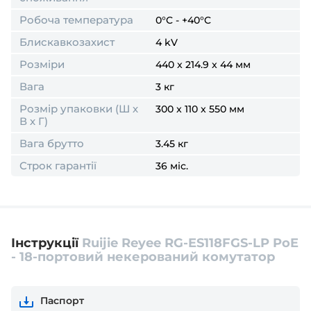
Робоча температура
0°C - +40°C
Блискавкозахист
4 kV
Розміри
440 x 214.9 x 44 мм
Вага
3 кг
Розмір упаковки (Ш х
300 x 110 x 550 мм
В х Г)
Вага брутто
3.45 кг
Строк гарантії
36 міс.
Інструкції
Ruijie Reyee RG-ES118FGS-LP PoE
- 18-портовий некерований комутатор
Паспорт