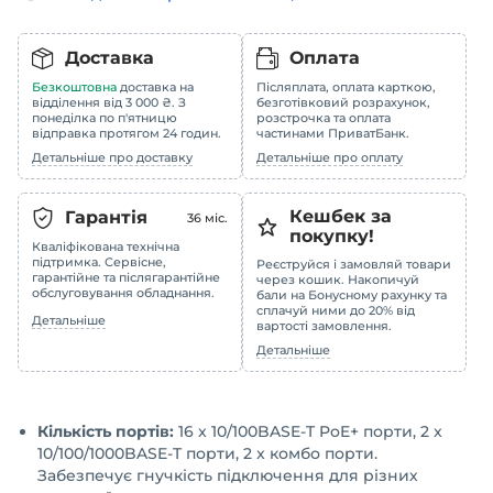
Доставка
Оплата
Безкоштовна
доставка на
Післяплата, оплата карткою,
відділення від 3 000 ₴. З
безготівковий розрахунок,
понеділка по п'ятницю
розстрочка та оплата
відправка протягом 24 годин.
частинами ПриватБанк.
Детальніше про доставку
Детальніше про оплату
Кешбек за
Гарантія
36
міс.
покупку!
Кваліфікована технічна
підтримка. Сервісне,
Реєструйся і замовляй товари
гарантійне та післягарантійне
через кошик. Накопичуй
обслуговування обладнання.
бали на Бонусному рахунку та
сплачуй ними до 20% від
Детальніше
вартості замовлення.
Детальніше
Кількість портів:
16 x 10/100BASE-T PoE+ порти, 2 x
10/100/1000BASE-T порти, 2 x комбо порти.
Забезпечує гнучкість підключення для різних