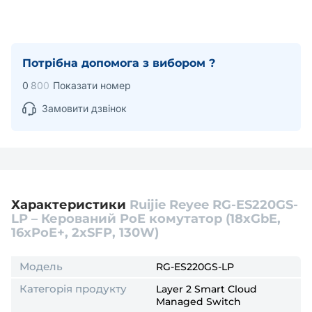
Потрібна допомога з вибором ?
0
8
0
0
Показати номер
Замовити дзвінок
Характеристики
Ruijie Reyee RG-ES220GS-
LP – Керований PoE комутатор (18xGbE,
16xPoE+, 2xSFP, 130W)
Модель
RG-ES220GS-LP
Категорія продукту
Layer 2 Smart Cloud
Managed Switch