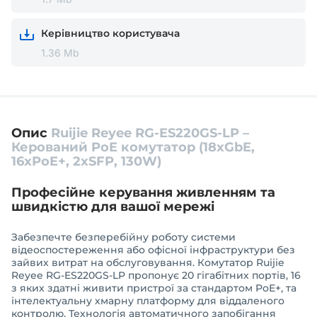
Керівництво користувача
1.36 Mb
Опис
Ruijie Reyee RG-ES220GS-LP –
Керований PoE комутатор (18xGbE,
16xPoE+, 2xSFP, 130W)
Професійне керування живленням та
швидкістю для вашої мережі
Забезпечте безперебійну роботу системи
відеоспостереження або офісної інфраструктури без
зайвих витрат на обслуговування. Комутатор Ruijie
Reyee RG-ES220GS-LP пропонує 20 гігабітних портів, 16
з яких здатні живити пристрої за стандартом PoE+, та
інтелектуальну хмарну платформу для віддаленого
контролю. Технологія автоматичного запобігання