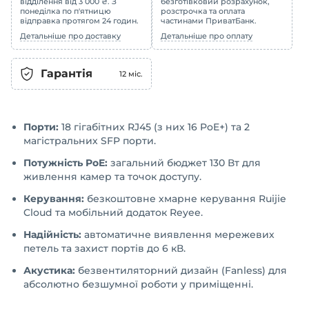
відділення від 3 000 ₴. З
безготівковий розрахунок,
понеділка по п'ятницю
розстрочка та оплата
відправка протягом 24 годин.
частинами ПриватБанк.
Детальніше про доставку
Детальніше про оплату
Гарантія
12
міс.
Порти:
18 гігабітних RJ45 (з них 16 PoE+) та 2
магістральних SFP порти.
Потужність PoE:
загальний бюджет 130 Вт для
живлення камер та точок доступу.
Керування:
безкоштовне хмарне керування Ruijie
Cloud та мобільний додаток Reyee.
Надійність:
автоматичне виявлення мережевих
петель та захист портів до 6 кВ.
Акустика:
безвентиляторний дизайн (Fanless) для
абсолютно безшумної роботи у приміщенні.