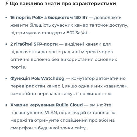
⚡ Що важливо знати про характеристики
16 портів PoE+ з бюджетом 130 Вт
— дозволяють
живити більшість сучасних камер та точок доступу,
підтримуючи стандарти 802.3af/at.
2 гігабітні SFP-порти
— виділені канали для
підключення до магістральної мережі через
оптичне волокно без використання основних
портів.
Функція PoE Watchdog
— комутатор автоматично
перевіряє стан камер і, якщо одна з них «зависла»,
самостійно перезавантажує її по живленню.
Хмарне керування Ruijie Cloud
— змінюйте
налаштування VLAN, переглядайте топологію
мережі та отримуйте сповіщення про збої на
смартфон з будь-якої точки світу.