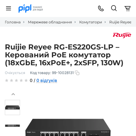
Головна
Мережеве обладнання
Комутатори
Ruijie Reyee 
Ruijie Reyee RG-ES220GS-LP –
Керований PoE комутатор
(18xGbE, 16xPoE+, 2xSFP, 130W)
Очікується
Код товару:
99-10028131
0 /
0 відгуків