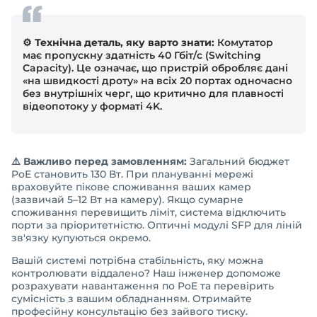
⚙️ Технічна деталь, яку варто знати:
Комутатор
має пропускну здатність 40 Гбіт/с (Switching
Capacity). Це означає, що пристрій обробляє дані
«на швидкості дроту» на всіх 20 портах одночасно
без внутрішніх черг, що критично для плавності
відеопотоку у форматі 4K.
⚠️ Важливо перед замовленням:
Загальний бюджет
PoE становить 130 Вт. При плануванні мережі
враховуйте пікове споживання ваших камер
(зазвичай 5–12 Вт на камеру). Якщо сумарне
споживання перевищить ліміт, система відключить
порти за пріоритетністю. Оптичні модулі SFP для ліній
зв'язку купуються окремо.
Вашій системі потрібна стабільність, яку можна
контролювати віддалено? Наш інженер допоможе
розрахувати навантаження по PoE та перевірить
сумісність з вашим обладнанням. Отримайте
професійну консультацію без зайвого тиску.