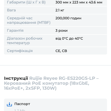
Габарити (Ш х Г х В)
300 мм x 223 мм x 43.6 мм
Вага
2.1 кг
Середній час
200,000 годин
напрацювання (MTBF)
Гарантія
3 роки
Діапазон робочих
від 0°C до 40°C
температур
Сертифікація
CE, CB
Інструкції
Ruijie Reyee RG-ES220GS-LP –
Керований PoE комутатор (18xGbE,
16xPoE+, 2xSFP, 130W)
Паспорт
1.7 Mb