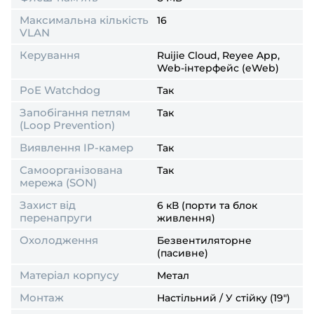
Максимальна кількість
16
VLAN
Керування
Ruijie Cloud, Reyee App,
Web-інтерфейс (eWeb)
PoE Watchdog
Так
Запобігання петлям
Так
(Loop Prevention)
Виявлення IP-камер
Так
Самоорганізована
Так
мережа (SON)
Захист від
6 кВ (порти та блок
перенапруги
живлення)
Охолодження
Безвентиляторне
(пасивне)
Матеріал корпусу
Метал
Монтаж
Настільний / У стійку (19")