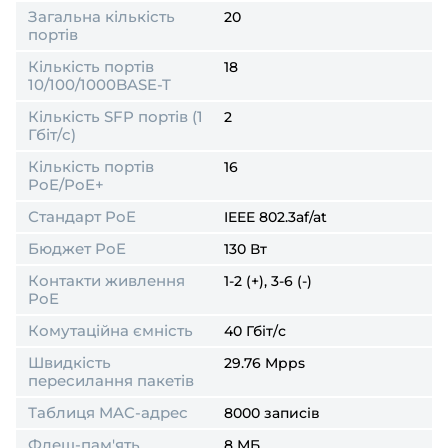
Загальна кількість
20
портів
Кількість портів
18
10/100/1000BASE-T
Кількість SFP портів (1
2
Гбіт/с)
Кількість портів
16
PoE/PoE+
Стандарт PoE
IEEE 802.3af/at
Бюджет PoE
130 Вт
Контакти живлення
1-2 (+), 3-6 (-)
PoE
Комутаційна ємність
40 Гбіт/с
Швидкість
29.76 Mpps
пересилання пакетів
Таблиця MAC-адрес
8000 записів
Флеш-пам'ять
8 МБ