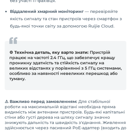
без участі IT-фахівця.
Віддалений хмарний моніторинг
— перевіряйте
якість сигналу та стан пристроїв через смартфон з
будь-якої точки світу за допомогою Ruijie Cloud.
⚙️ Технічна деталь, яку варто знати:
Пристрій
працює на частоті 2.4 ГГц, що забезпечує кращу
проникну здатність та стійкість сигналу на
великих відстанях у порівнянні з 5 ГГц системами,
особливо за наявності невеликих перешкод або
туману.
⚠️ Важливо перед замовленням:
Для стабільної
роботи на максимальній відстані необхідна пряма
видимість між антенами пристроїв. Будь-які капітальні
стіни або густі дерева на шляху сигналу значно
знижують дальність та швидкість з'єднання. Живлення
здійснюється через пасивний PoE-адаптер (входить до