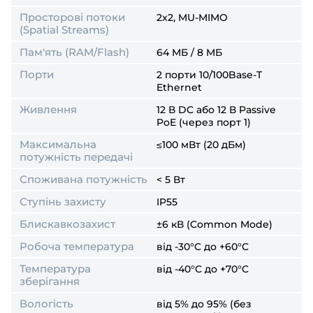
Просторові потоки
2x2, MU-MIMO
(Spatial Streams)
Пам'ять (RAM/Flash)
64 МБ / 8 МБ
Порти
2 порти 10/100Base-T
Ethernet
Живлення
12 В DC або 12 В Passive
PoE (через порт 1)
Максимальна
≤100 мВт (20 дБм)
потужність передачі
Споживана потужність
< 5 Вт
Ступінь захисту
IP55
Блискавкозахист
±6 кВ (Common Mode)
Робоча температура
від -30°C до +60°C
Температура
від -40°C до +70°C
зберігання
Вологість
від 5% до 95% (без