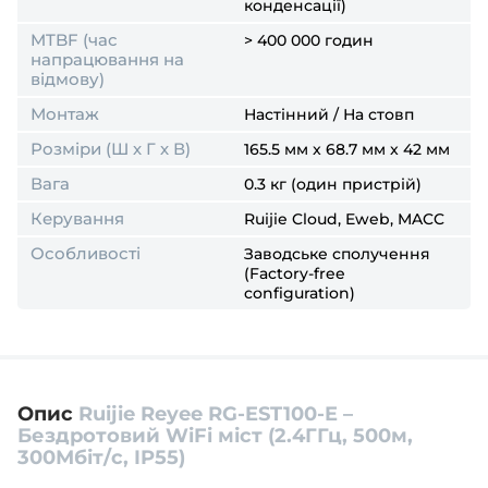
конденсації)
MTBF (час
> 400 000 годин
напрацювання на
відмову)
Монтаж
Настінний / На стовп
Розміри (Ш х Г х В)
165.5 мм x 68.7 мм x 42 мм
Вага
0.3 кг (один пристрій)
Керування
Ruijie Cloud, Eweb, MACC
Особливості
Заводське сполучення
(Factory-free
configuration)
Опис
Ruijie Reyee RG-EST100-E –
Бездротовий WiFi міст (2.4ГГц, 500м,
300Мбіт/с, IP55)