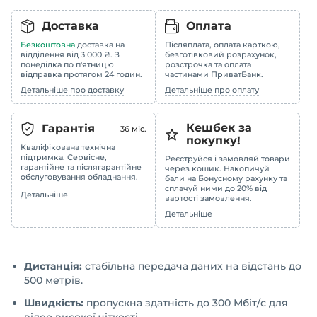
Доставка
Оплата
Безкоштовна
доставка на
Післяплата, оплата карткою,
відділення від 3 000 ₴. З
безготівковий розрахунок,
понеділка по п'ятницю
розстрочка та оплата
відправка протягом 24 годин.
частинами ПриватБанк.
Детальніше про доставку
Детальніше про оплату
Кешбек за
Гарантія
36
міс.
покупку!
Кваліфікована технічна
підтримка. Сервісне,
Реєструйся і замовляй товари
гарантійне та післягарантійне
через кошик. Накопичуй
обслуговування обладнання.
бали на Бонусному рахунку та
сплачуй ними до 20% від
Детальніше
вартості замовлення.
Детальніше
Дистанція:
стабільна передача даних на відстань до
500 метрів.
Швидкість:
пропускна здатність до 300 Мбіт/с для