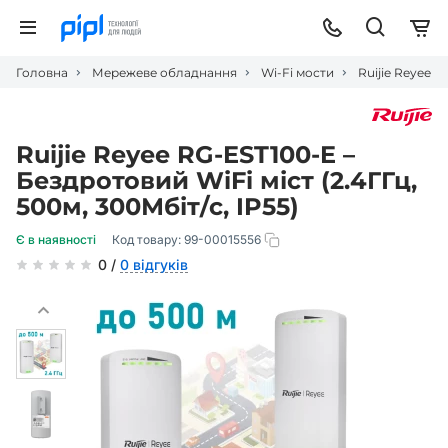
Головна
Мережеве обладнання
Wi-Fi мости
Ruijie Reyee R
Ruijie Reyee RG-EST100-E –
Бездротовий WiFi міст (2.4ГГц,
500м, 300Мбіт/с, IP55)
Є в наявності
Код товару:
99-00015556
0 /
0 відгуків