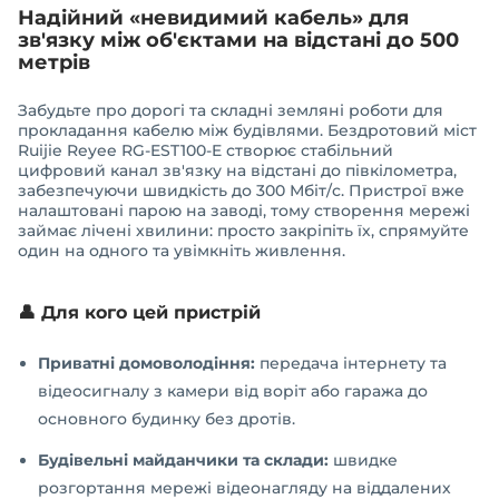
Надійний «невидимий кабель» для
зв'язку між об'єктами на відстані до 500
метрів
Забудьте про дорогі та складні земляні роботи для
прокладання кабелю між будівлями. Бездротовий міст
Ruijie Reyee RG-EST100-E створює стабільний
цифровий канал зв'язку на відстані до півкілометра,
забезпечуючи швидкість до 300 Мбіт/с. Пристрої вже
налаштовані парою на заводі, тому створення мережі
займає лічені хвилини: просто закріпіть їх, спрямуйте
один на одного та увімкніть живлення.
👤 Для кого цей пристрій
Приватні домоволодіння:
передача інтернету та
відеосигналу з камери від воріт або гаража до
основного будинку без дротів.
Будівельні майданчики та склади:
швидке
розгортання мережі відеонагляду на віддалених