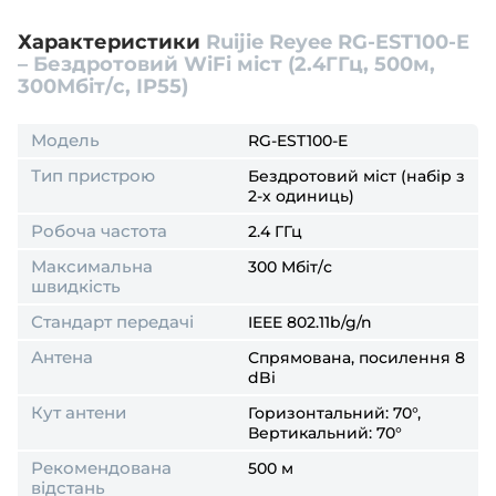
Характеристики
Ruijie Reyee RG-EST100-E
– Бездротовий WiFi міст (2.4ГГц, 500м,
300Мбіт/с, IP55)
Модель
RG-EST100-E
Тип пристрою
Бездротовий міст (набір з
2-х одиниць)
Робоча частота
2.4 ГГц
Максимальна
300 Мбіт/с
швидкість
Стандарт передачі
IEEE 802.11b/g/n
Антена
Спрямована, посилення 8
dBi
Кут антени
Горизонтальний: 70°,
Вертикальний: 70°
Рекомендована
500 м
відстань