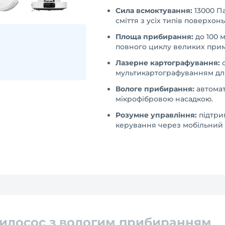
Сила всмоктування:
13000 П
сміття з усіх типів поверхонь
Площа прибирання:
до 100 
повного циклу великих при
Лазерне картографування:
с
мультикартографуванням для
Вологе прибирання:
автомат
мікрофібровою насадкою.
Розумне управління:
підтрим
керування через мобільний 
пилосос з вологим прибиранням