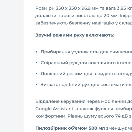
Розміри 350 х 350 х 96,9 мм та вага 3,85
долаючи пороги висотою до 20 мм. Інфр
забезпечують безпечну навігацію у скла
Зручні режими руху включають:
Прибирання уздовж стін для очищенн
Спіральний рух для локального інтен
Довільний режим для швидкого огляд
Зигзагоподібний рух для систематично
Віддалене керування через мобільний до
Google Assistant, а також функція при
комфортним. Рівень шуму всього 74 дБ за
Пилозбірник об'ємом 500 мл
зменшує ча