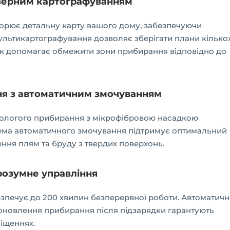
лазерним картографуванням
орює детальну карту вашого дому, забезпечуючи
ультикартографування дозволяє зберігати плани кілько
аток допомагає обмежити зони прибирання відповідно до
ня з автоматичним змочуванням
 вологого прибирання з мікрофібровою насадкою
стема автоматичного змочування підтримує оптимальний
ення плям та бруду з твердих поверхонь.
розумне управління
зпечує до 200 хвилин безперервної роботи. Автоматичн
поновлення прибирання після підзарядки гарантують
іщеннях.