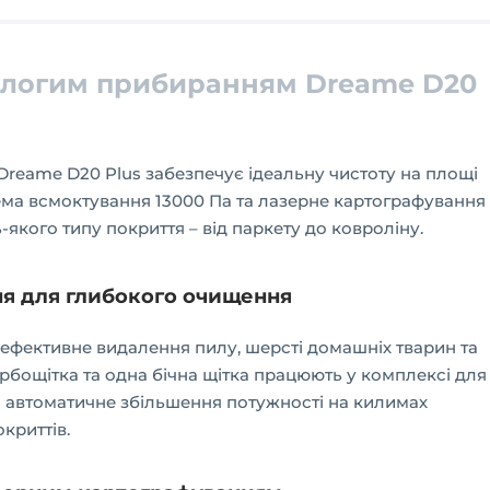
вологим прибиранням Dreame D20
reame D20 Plus забезпечує ідеальну чистоту на площі
тема всмоктування 13000 Па та лазерне картографування
якого типу покриття – від паркету до ковроліну.
ня для глибокого очищення
ефективне видалення пилу, шерсті домашніх тварин та
Турбощітка та одна бічна щітка працюють у комплексі для
а автоматичне збільшення потужності на килимах
криттів.