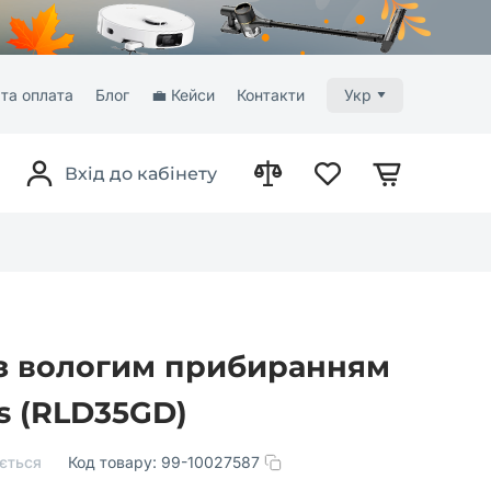
та оплата
Блог
💼 Кейси
Контакти
Укр
Вхід до кабінету
 з вологим прибиранням
s (RLD35GD)
ється
Код товару:
99-10027587