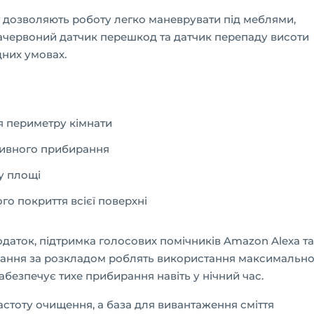
 кг дозволяють роботу легко маневрувати під меблями,
ачервоний датчик перешкод та датчик перепаду висоти
дних умовах.
я периметру кімнати
сивного прибирання
у площі
го покриття всієї поверхні
даток, підтримка голосових помічників Amazon Alexa та
бирання за розкладом роблять використання максимальн
безпечує тихе прибирання навіть у нічний час.
стоту очищення, а база для вивантаження сміття