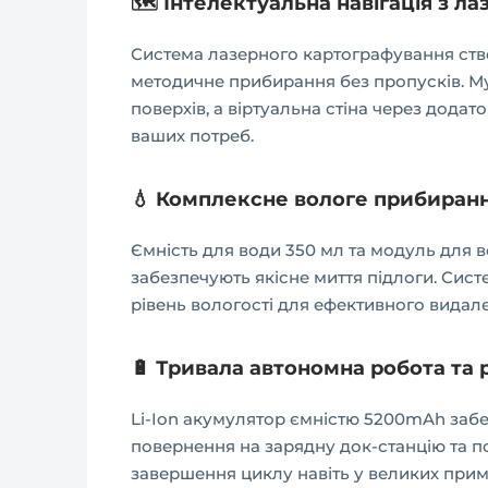
🗺️ Інтелектуальна навігація з 
Система лазерного картографування ств
методичне прибирання без пропусків. М
поверхів, а віртуальна стіна через дод
ваших потреб.
💧 Комплексне вологе прибиран
Ємність для води 350 мл та модуль для
забезпечують якісне миття підлоги. Си
рівень вологості для ефективного видал
🔋 Тривала автономна робота та 
Li-Ion акумулятор ємністю 5200mAh забе
повернення на зарядну док-станцію та 
завершення циклу навіть у великих прим