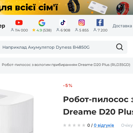
ер
Доставка 
4.9
(538)
114 000
6 908
5 855
7 200
Робот-пилосос з вологим прибиранням Dreame D20 Plus (RLD35GD)
-5%
Робот-пилосос
Dreame D20 Plu
0 /
0 відгуків
Очіку