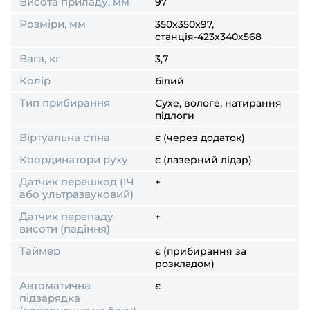
Висота приладу, мм
97
Розміри, мм
350x350x97,
станція-423x340x568
Вага, кг
3,7
Колір
білий
Тип прибирання
Сухе, вологе, натирання
підлоги
Віртуальна стіна
є (через додаток)
Координатори руху
є (лазерний лідар)
Датчик перешкод (ІЧ
+
або ультразвуковий)
Датчик перепаду
+
висоти (падіння)
Таймер
є (прибирання за
розкладом)
Автоматична
є
підзарядка