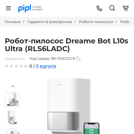
Головна
Гаджети та електроніка
Роботи-пилососи
Робот-
Робот-пилосос Dreame Bot L10s
Ultra (RLS6LADC)
Очікується
Код товару:
99-00022578
0 /
0 відгуків