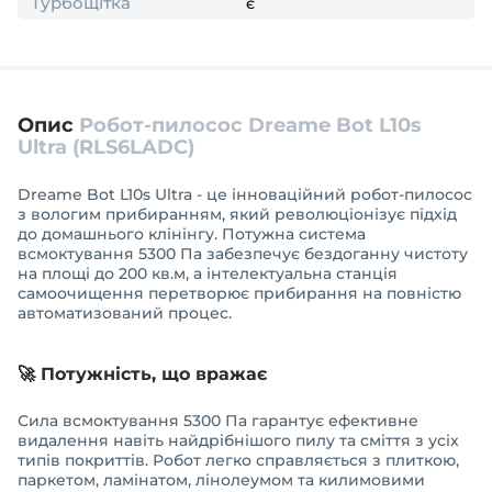
Турбощітка
є
Опис
Робот-пилосос Dreame Bot L10s
Ultra (RLS6LADC)
Dreame Bot L10s Ultra - це інноваційний робот-пилосос
з вологим прибиранням, який революціонізує підхід
до домашнього клінінгу. Потужна система
всмоктування 5300 Па забезпечує бездоганну чистоту
на площі до 200 кв.м, а інтелектуальна станція
самоочищення перетворює прибирання на повністю
автоматизований процес.
🚀 Потужність, що вражає
Сила всмоктування 5300 Па гарантує ефективне
видалення навіть найдрібнішого пилу та сміття з усіх
типів покриттів. Робот легко справляється з плиткою,
паркетом, ламінатом, лінолеумом та килимовими