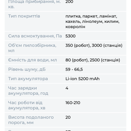
Площа прибирання, м.
200
кв.
Тип покриттів
плитка, паркет, ламінат,
кахель, лінолеум, килим,
ковролін
Сила всмоктування, Па
5300
Об'єм пилозбірника,
350 (робот), 3000 (станція)
мл
Ємність для води, мл
80 (робот), 2500 (станція)
Рівень шуму, дБ
59 - 66,5
Тип акумулятора
Li-ion 5200 mAh
Час зарядки
4
акумулятора, год
Час роботи від
160-210
акумулятора, хв
Висота подоланого
20
порога, мм