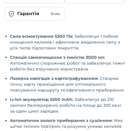
Гарантія
12
міс.
Сила всмоктування 5300 Па:
Забезпечує глибоке
очищення килимів і ефективне видалення пилу з
усіх типів підлогових покриттів.
Станція самоочищення з ємністю 3000 мл:
Автоматично спорожнює робот та забезпечує тижні
роботи без втручання користувача.
Лазерна навігація з картографуванням:
Створює
точну карту приміщення для оптимального
планування маршруту та ефективного прибирання.
Li-ion акумулятор 5200 mAh:
Забезпечує до 210
хвилин безперервної роботи на площі до 200 кв.м
за один цикл зарядки.
Автоматичне вологе прибирання з сушінням:
Миє
щітки теплим повітрям та розумно уникає килимів