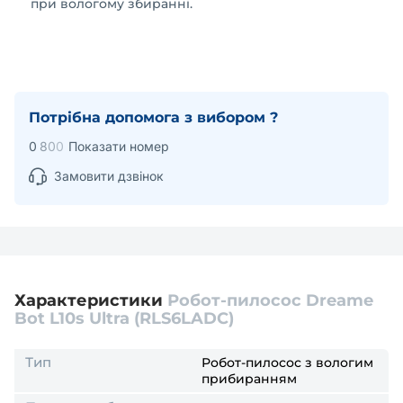
при вологому збиранні.
Потрібна допомога з вибором ?
0
8
0
0
Показати номер
Замовити дзвінок
Характеристики
Робот-пилосос Dreame
Bot L10s Ultra (RLS6LADC)
Тип
Робот-пилосос з вологим
прибиранням