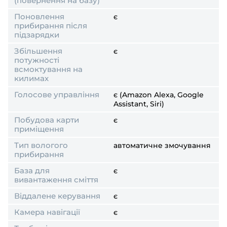
(повернення на базу)
Поновлення
є
прибирання після
підзарядки
Збільшення
є
потужності
всмоктування на
килимах
Голосове управління
є (Amazon Alexa, Google
Assistant, Siri)
Побудова карти
є
приміщення
Тип вологого
автоматичне змочування
прибирання
База для
є
вивантаження сміття
Віддалене керування
є
Камера навігації
є