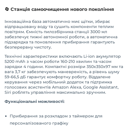
🔄 Станція самоочищення нового покоління
Інноваційна база автоматично миє щітки, збирає
відпрацьовану воду та сушить компоненти теплим
повітрям. Ємність пилозбірника станції 3000 мл
забезпечує тижні автономної роботи, а автоматична
підзарядка та поновлення прибирання гарантують
безперервну чистоту.
Технічні характеристики включають Li-ion акумулятор
5200 mAh з часом роботи 160-210 хвилин та часом
зарядки 4 години. Компактні розміри 350x350x97 мм та
вага 3,7 кг забезпечують маневреність, а рівень шуму
59-66,5 дБ гарантує комфортну роботу. Віддалене
керування через мобільний додаток та підтримка
голосових асистентів Amazon Alexa, Google Assistant,
Siri роблять управління максимально зручним.
Функціональні можливості:
Прибирання за розкладом з таймером для
персоналізованого графіку