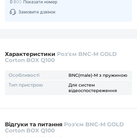
0
8
0
0
Показати номер
Замовити дзвінок
Характеристики
Роз'єм BNC-M GOLD
Corton BOX Q100
Особливості
BNC(male)-M з пружиною
Тип пристрою
Для систем
відеоспостереження
Відгуки та питання
Роз'єм BNC-M GOLD
Corton BOX Q100