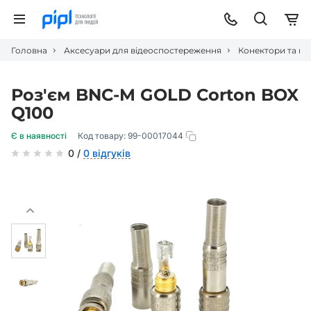
Головна
Аксесуари для відеоспостереження
Конектори та ко
Роз'єм BNC-M GOLD Corton BOX
Q100
Є в наявності
Код товару:
99-00017044
0 /
0 відгуків