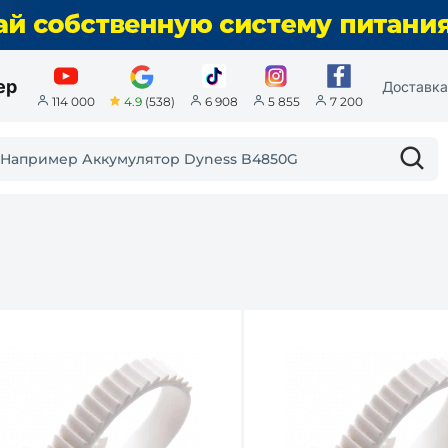
ер
Доставка
4.9
(538)
114 000
6 908
5 855
7 200