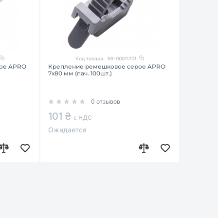
Код товара:
99-00011201
ое APRO
Крепление ремешковое серое APRO
7х80 мм (пач. 100шт.)
0 отзывов
101 ₴
с НДС
Ожидается