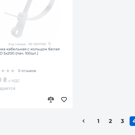
Код товара:
99-00011195
жка кабельная с кольцом белая
 5х200 (пач. 100шт.)
0 отзывов
0 ₴
с НДС
дается
1
2
3