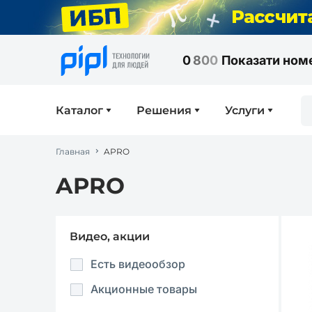
0
8
0
0
Показати ном
Каталог
Решения
Услуги
Главная
APRO
APRO
Видео, акции
Есть видеообзор
Акционные товары