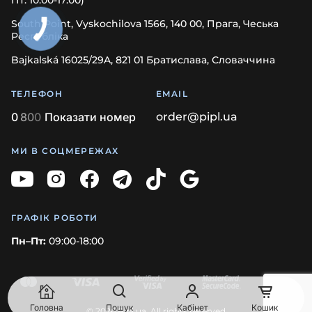
South Point, Vyskochilova 1566, 140 00, Прага, Чеська
Республіка
Bajkalská 16025/29A, 821 01 Братислава, Словаччина
ТЕЛЕФОН
EMAIL
0
8
0
0
Показати номер
order@pipl.ua
МИ В СОЦМЕРЕЖАХ
ГРАФІК РОБОТИ
Пн–Пт:
09:00-18:00
Головна
Пошук
Кабінет
Кошик
© 2026 Pipl.ua. All rights reserved