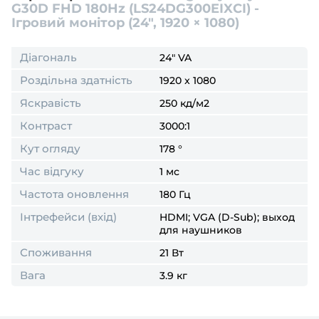
G30D FHD 180Hz (LS24DG300EIXCI) -
Ігровий монітор (24″, 1920 × 1080)
Діагональ
24" VA
Роздільна здатність
1920 x 1080
Яскравість
250 кд/м2
Контраст
3000:1
Кут огляду
178 °
Час відгуку
1 мс
Частота оновлення
180 Гц
Інтрефейси (вхід)
HDMI; VGA (D-Sub); выход
для наушников
Споживання
21 Вт
Вага
3.9 кг