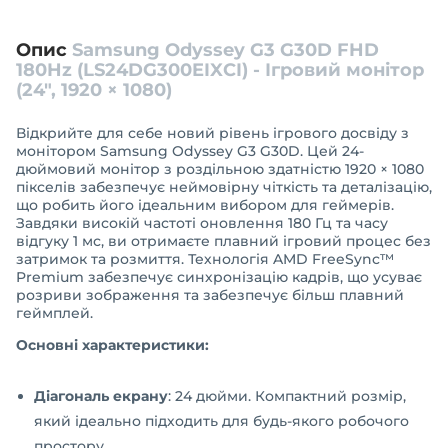
Опис
Samsung Odyssey G3 G30D FHD
180Hz (LS24DG300EIXCI) - Ігровий монітор
(24″, 1920 × 1080)
Відкрийте для себе новий рівень ігрового досвіду з
монітором Samsung Odyssey G3 G30D. Цей 24-
дюймовий монітор з роздільною здатністю 1920 × 1080
пікселів забезпечує неймовірну чіткість та деталізацію,
що робить його ідеальним вибором для геймерів.
Завдяки високій частоті оновлення 180 Гц та часу
відгуку 1 мс, ви отримаєте плавний ігровий процес без
затримок та розмиття. Технологія AMD FreeSync™
Premium забезпечує синхронізацію кадрів, що усуває
розриви зображення та забезпечує більш плавний
геймплей.
Основні характеристики:
Діагональ екрану
: 24 дюйми. Компактний розмір,
який ідеально підходить для будь-якого робочого
простору.