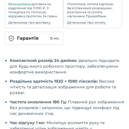
Безкоштовна
доставка на
Післяплата, оплата карткою,
відділення від 3 000 ₴. З
безготівковий розрахунок,
понеділка по п'ятницю
розстрочка та оплата
відправка протягом 24 годин.
частинами ПриватБанк.
Детальніше про доставку
Детальніше про оплату
Гарантія
12
міс.
Компактний розмір 24 дюйми:
Ідеально підходить
для будь-якого робочого простору, забезпечуючи
комфортне використання.
Роздільна здатність 1920 × 1080 пікселів:
Висока
чіткість та деталізація зображення для роботи та
розваг.
Частота оновлення 180 Гц:
Плавний рух зображення
без розривів і затримок, що підвищує комфорт під
час динамічних ігор.
Час відгуку 1 мс:
Мінімізує розмиття руху та
забезпечує чітке зображення навіть у