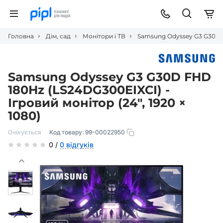
Головна
Дім, сад
Монітори і ТВ
Samsung Odyssey G3 G30D FH
Samsung Odyssey G3 G30D FHD
180Hz (LS24DG300EIXCI) -
Ігровий монітор (24″, 1920 ×
1080)
Очікується
Код товару:
99-00022950
0 /
0 відгуків