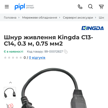
Головна
Мережеве обладнання
Серверні аксесуари
Шнур 
Шнур живлення Kingda С13-
C14, 0.3 м, 0.75 мм2
Є в наявності
Код товару:
99-00012627
0 /
0 відгуків