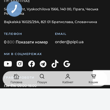
Пт: 10:00-17:00)
South Point, Vyskochilova 1566, 140 00, Прага, Чеська
Республіка
Bajkalská 16025/29A, 821 01 Братислава, Словаччина
ТЕЛЕФОН
EMAIL
0
8
0
0
Показати номер
order@pipl.ua
МИ В СОЦМЕРЕЖАХ
ГРАФІК РОБОТИ
Головна
Пошук
Кабінет
Кошик
Пн–Пт:
09:00-18:00