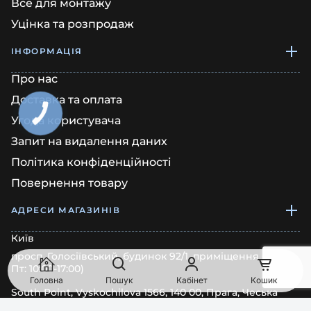
Все для монтажу
Уцінка та розпродаж
ІНФОРМАЦІЯ
Про нас
Доставка та оплата
Угода користувача
Запит на видалення даних
Політика конфіденційності
Повернення товару
АДРЕСИ МАГАЗИНІВ
Київ
просп. Голосіївський, будинок 92/1, приміщення 68 (Пн-
Пт: 10:00-17:00)
Головна
Пошук
Кабінет
Кошик
South Point, Vyskochilova 1566, 140 00, Прага, Чеська
Республіка