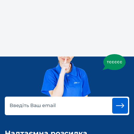
Введіть Ваш email
Надтаємна розсилка