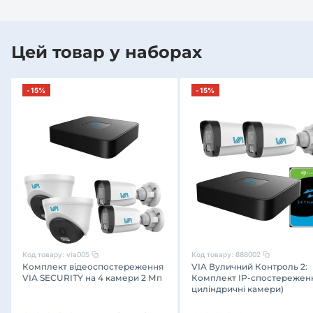
Цей товар у наборах
-15%
-15%
Код товару:
via005
Код товару:
888002
Комплект відеоспостереження
VIA Вуличний Контроль 2:
VIA SECURITY на 4 камери 2 Мп
Комплект IP-спостереженн
циліндричні камери)