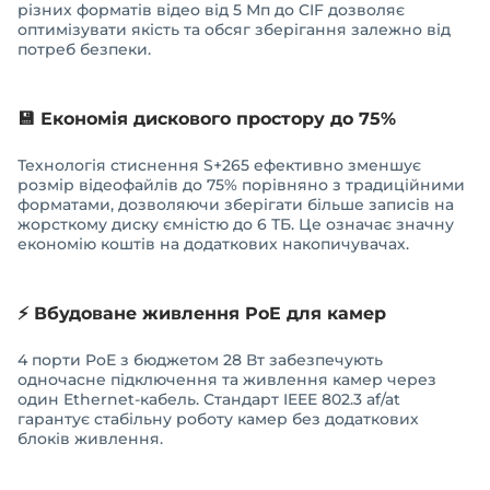
різних форматів відео від 5 Мп до CIF дозволяє
оптимізувати якість та обсяг зберігання залежно від
потреб безпеки.
💾 Економія дискового простору до 75%
Технологія стиснення S+265 ефективно зменшує
розмір відеофайлів до 75% порівняно з традиційними
форматами, дозволяючи зберігати більше записів на
жорсткому диску ємністю до 6 ТБ. Це означає значну
економію коштів на додаткових накопичувачах.
⚡ Вбудоване живлення PoE для камер
4 порти PoE з бюджетом 28 Вт забезпечують
одночасне підключення та живлення камер через
один Ethernet-кабель. Стандарт IEEE 802.3 af/at
гарантує стабільну роботу камер без додаткових
блоків живлення.