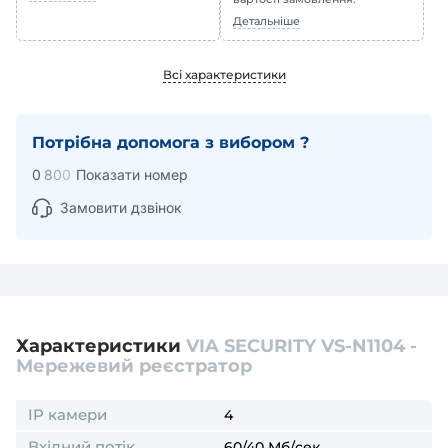
Детальніше
Всі характеристики
Потрібна допомога з вибором ?
0
8
0
0
Показати номер
Замовити дзвінок
Характеристики
VIA SECURITY VS-N1104 -
Мережевий реєстратор
IP камери
4
Вхідний потік
60/40 Мб/сек