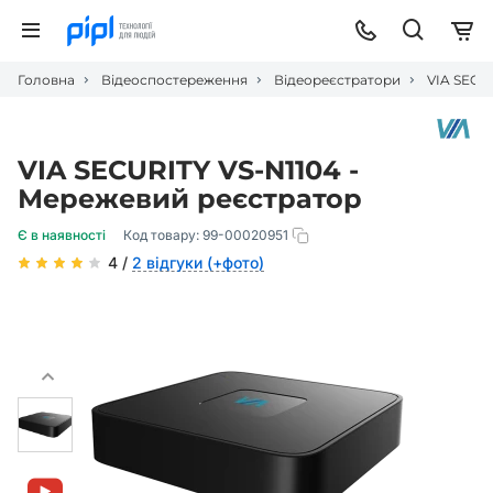
Головна
Відеоспостереження
Відеореєстратори
VIA SECU
VIA SECURITY VS-N1104 -
Мережевий реєстратор
Є в наявності
Код товару:
99-00020951
4 /
2 відгуки (+фото)