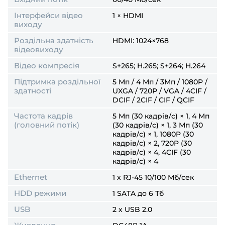
Інтерфейси відео
1 × HDMI
виходу
Роздільна здатність
HDMI: 1024×768
відеовиходу
Відео компресія
S+265; H.265; S+264; H.264
Підтримка роздільної
5 Мп / 4 Мп / 3Мп / 1080P /
здатності
UXGA / 720P / VGA / 4CIF /
DCIF / 2CIF / CIF / QCIF
Частота кадрів
5 Мп (30 кадрів/с) × 1, 4 Мп
(головний потік)
(30 кадрів/с) × 1, 3 Мп (30
кадрів/с) × 1, 1080P (30
кадрів/с) × 2, 720P (30
кадрів/с) × 4, 4CIF (30
кадрів/с) × 4
Ethernet
1 х RJ-45 10/100 Мб/сек
HDD режими
1 SATA до 6 Тб
USB
2 х USB 2.0