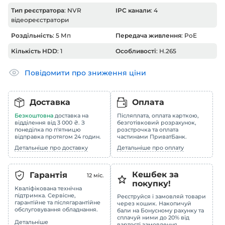
Тип реєстратора
: NVR
IPC канали
: 4
відеореєстратори
Роздільність
: 5 Мп
Передача живлення
: PoE
Кількість HDD
: 1
Особливості
: H.265
Повідомити про зниження ціни
Доставка
Оплата
Безкоштовна
доставка на
Післяплата, оплата карткою,
відділення від 3 000 ₴. З
безготівковий розрахунок,
понеділка по п'ятницю
розстрочка та оплата
відправка протягом 24 годин.
частинами ПриватБанк.
Детальніше про доставку
Детальніше про оплату
Кешбек за
Гарантія
12
міс.
покупку!
Кваліфікована технічна
підтримка. Сервісне,
Реєструйся і замовляй товари
гарантійне та післягарантійне
через кошик. Накопичуй
обслуговування обладнання.
бали на Бонусному рахунку та
сплачуй ними до 20% від
Детальніше
вартості замовлення.