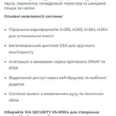
пауза, перемотка, покадровий перегляд та швидкий
пошук за часом.
Основні можливості системи:
Підтримка відеоформатів S+265, H.265, S+264, H.264
для оптимальної якості
Багатоекранний дисплей 1/3/4 для зручного
моніторингу
Інтеграція з камерами через протоколи ONVIF та
RTSP
Віддалений доступ через веб-браузер та мобільні
додатки
Система тривог з виявленням руху та технічних
збоїв
Обирайте VIA SECURITY VS-N1104 для створення