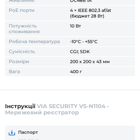
Живлення
DC48В 1A
PoE порти
4 × IEEE 802.3 af/at
(бюджет 28 Вт)
Потужність
10 Вт
споживання
Робоча температура
-10°C - +55°C
Сумісність
CGI; SDK
Розміри
200 х 200 х 43 мм
Вага
400 г
Інструкції
VIA SECURITY VS-N1104 -
Мережевий реєстратор
Паспорт