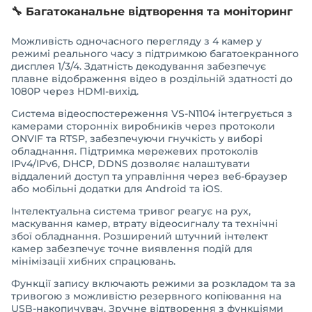
🔧
Багатоканальне відтворення та моніторинг
Можливість одночасного перегляду з 4 камер у
режимі реального часу з підтримкою багатоекранного
дисплея 1/3/4. Здатність декодування забезпечує
плавне відображення відео в роздільній здатності до
1080P через HDMI-вихід.
Система відеоспостереження VS-N1104 інтегрується з
камерами сторонніх виробників через протоколи
ONVIF та RTSP, забезпечуючи гнучкість у виборі
обладнання. Підтримка мережевих протоколів
IPv4/IPv6, DHCP, DDNS дозволяє налаштувати
віддалений доступ та управління через веб-браузер
або мобільні додатки для Android та iOS.
Інтелектуальна система тривог реагує на рух,
маскування камер, втрату відеосигналу та технічні
збої обладнання. Розширений штучний інтелект
камер забезпечує точне виявлення подій для
мінімізації хибних спрацювань.
Функції запису включають режими за розкладом та за
тривогою з можливістю резервного копіювання на
USB-накопичувач. Зручне відтворення з функціями