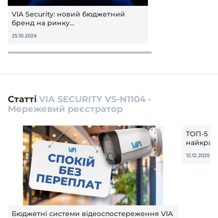
VIA Security: новий бюджетний
бренд на ринку
відеоспостереження в Україні
25.10.2024
Статті
VIA SECURITY VS-N1104 -
Мережевий реєстратор
ТОП-5 ві
найкращ
12.12.2025
Бюджетні системи відеоспостереження VIA