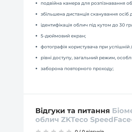
подвійна камера для розпізнавання об
збільшена дистанція сканування осіб д
ідентифікація облич під кутом до 30 гр
5-дюймовий екран;
фотографія користувача при успішній /
рівні доступу, загальний режим, особл
заборона повторного проходу;
Відгуки та питання
Біом
облич ZKTeco SpeedFace
0
/
0 відгуків