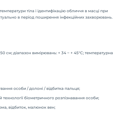
емператури тіла і ідентифікацію обличчя в масці при
актуально в період поширення інфекційних захворювань.
50 см; діапазон вимірювань: + 34 ~ + 45°C; температурна
ання особи / долоні / відбитка пальця;
й технології біометричного розпізнавання особи;
орма, відбиток, малюнок вен;