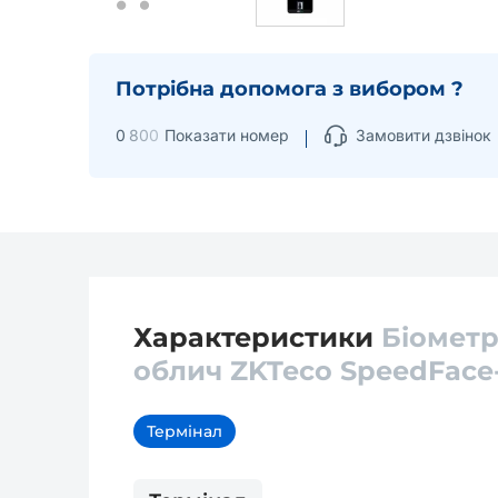
Потрібна допомога з вибором ?
0
8
0
0
Показати номер
Замовити дзвінок
Характеристики
Біометр
облич ZKTeco SpeedFace
Термінал