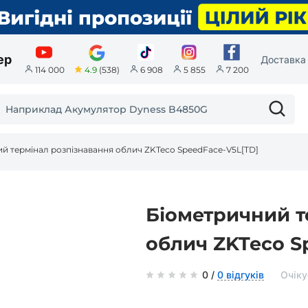
ер
Доставка 
4.9
(538)
114 000
6 908
5 855
7 200
й термінал розпізнавання облич ZKTeco SpeedFace-V5L[TD]
Біометричний т
облич ZKTeco S
0 /
0 відгуків
Очіку