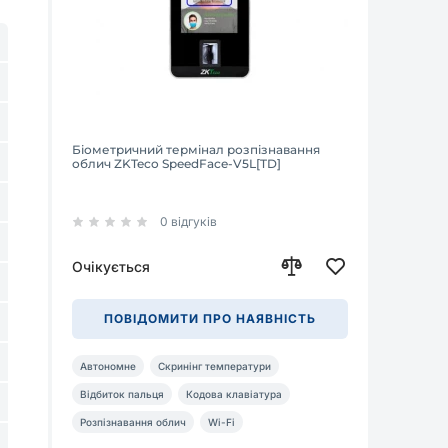
Біометричний термінал розпізнавання
облич ZKTeco SpeedFace-V5L[TD]
0 відгуків
Очікується
ПОВІДОМИТИ ПРО НАЯВНІСТЬ
Автономне
Скринінг температури
Відбиток пальця
Кодова клавіатура
Розпізнавання облич
Wi-Fi