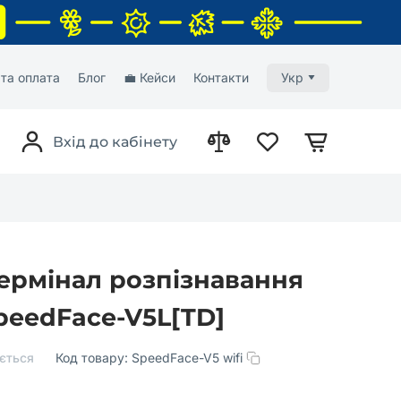
та оплата
Блог
💼 Кейси
Контакти
Укр
Вхід до кабінету
ермінал розпізнавання
peedFace-V5L[TD]
ється
Код товару:
SpeedFace-V5 wifi