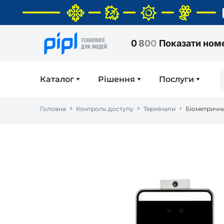
0
8
0
0
Показати ном
Каталог
Рішення
Послуги
Головна
Контроль доступу
Термінали
Біометрични