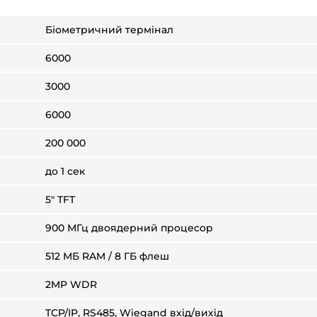
Біометричний термінал
6000
3000
6000
200 000
до 1 сек
5″ TFT
900 МГц двоядерний процесор
512 МБ RAM / 8 ГБ флеш
2MP WDR
TCP/IP, RS485, Wiegand вхід/вихід