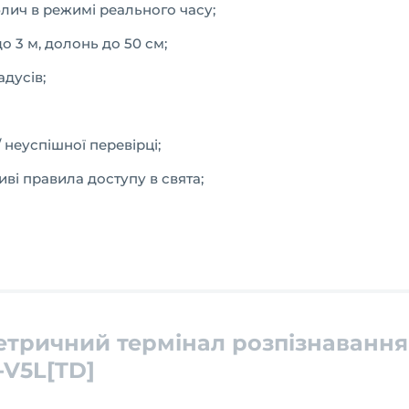
лич в режимі реального часу;
о 3 м, долонь до 50 см;
адусів;
 неуспішної перевірці;
иві правила доступу в свята;
етричний термінал розпізнавання
-V5L[TD]