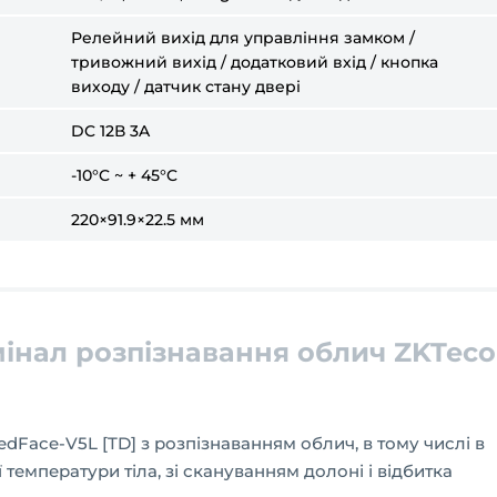
Релейний вихід для управління замком /
тривожний вихід / додатковий вхід / кнопка
виходу / датчик стану двері
DC 12В 3A
-10°C ~ + 45°C
220×91.9×22.5 мм
інал розпізнавання облич ZKTeco
dFace-V5L [TD] з розпізнаванням облич, в тому числі в
температури тіла, зі скануванням долоні і відбитка