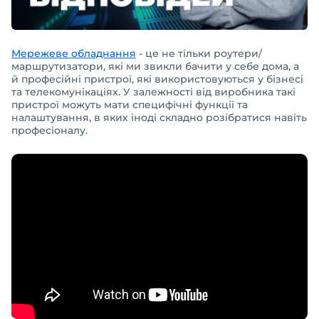
Мережеве обладнання
- це не тільки роутери/
маршрутизатори, які ми звикли бачити у себе дома, а
й професійні пристрої, які використовуються у бізнесі
та телекомунікаціях. У залежності від виробника такі
пристрої можуть мати специфічні функції та
налаштування, в яких іноді складно розібратися навіть
професіоналу.