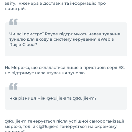
звіту, інженера з доставки та інформацію про
пристрій.
Чи всі пристрої Reyee підтримують налаштування
тунелю для входу в систему керування eWeb з
Ruijie Cloud?
Ні. Мережа, що складається лише з пристроїв серії ES,
не підтримує налаштування тунелю.
Яка різниця між @Ruijie-s та @Ruijie-m?
@Ruijie-m генерується після успішної самоорганізації
мережі, тоді як @Ruijie-s генерується на окремому
пристрої.