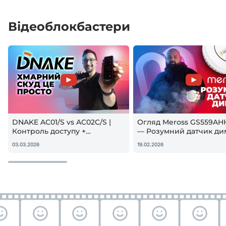
Відеоблокбастери
DNAKE AC01/S vs AC02C/S |
Огляд Meross GS559AH
Контроль доступу +
— Розумний датчик ди
гостьовий QR — реальна
Apple HomeKit! Чи вар
03.03.2026
19.02.2026
настройка
купувати?