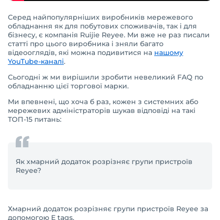
Серед найпопулярніших виробників мережевого
обладнання як для побутових споживачів, так і для
бізнесу, є компанія Ruijie Reyee. Ми вже не раз писали
статті про цього виробника і зняли багато
відеооглядів, які можна подивитися на
нашому
YouTube-каналі
.
Сьогодні ж ми вирішили зробити невеликий FAQ по
обладнанню цієї торгової марки.
Ми впевнені, що хоча б раз, кожен з системних або
мережевих адміністраторів шукав відповіді на такі
ТОП-15 питань:
Як хмарний додаток розрізняє групи пристроїв
Reyee?
Хмарний додаток розрізняє групи пристроїв Reyee за
допомогою E tags.