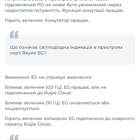
підключений PD не може бути увімкнений через
недостатню потужність. Функція комутації працює.
Горить зеленим: Комутатор працює.
Що означає світлодіодна індикація в пристроях
серії Reyee EG?
Вимкнено: EG не отримує живлення.
Блимає зеленим (0,5 Гц): EG працює, але не
підключений до Ruijie Cloud.
Блимає зеленим (10 Гц): EG оновлюється або
ініціалізується.
Горить зеленим кольором: EG підключено до хмарного
сервісу Ruijie Cloud.