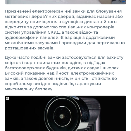
Призначені електромеханічні замки для блокування
металевих і дерев’яних дверей, відмикає назовні або
всередину приміщення з функцією дистанційного
відкриття за допомогою спеціальних контролерів
систем управління СКУД, а також відео- та
аудіодомофони панелей. Є варіації з додатковими
механічними засувками і приводами для вертикально
розташованих засувів.
Дуже часто подібні замки застосовуються для захисту
хвірток і воріт приватних володінь, в під’їздах
багатоповерхових будинків, дитячих садах і школах.
Високий показник надійності електромеханічних
замків, а також довговічність, міцність і стійкість до
спроб злому вигідно виділяє їх, гарантуючи
максимальну безпеку.