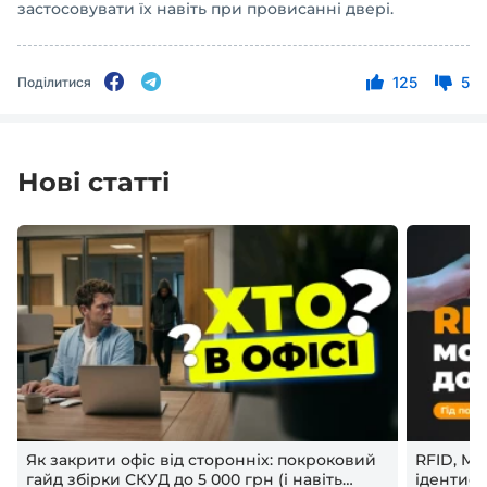
застосовувати їх навіть при провисанні двері.
125
5
Поділитися
Нові статті
Як закрити офіс від сторонніх: покроковий
RFID, Mif
гайд збірки СКУД до 5 000 грн (і навіть
ідентифі