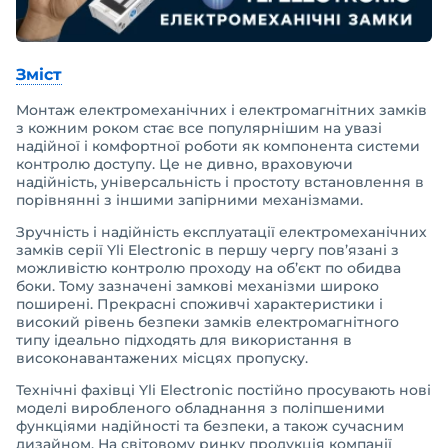
Зміст
Монтаж електромеханічних і електромагнітних замків
з кожним роком стає все популярнішим на увазі
надійної і комфортної роботи як компонента системи
контролю доступу. Це не дивно, враховуючи
надійність, універсальність і простоту встановлення в
порівнянні з іншими запірними механізмами.
Зручність і надійність експлуатації електромеханічних
замків серії Yli Electronic в першу чергу пов’язані з
можливістю контролю проходу на об’єкт по обидва
боки. Тому зазначені замкові механізми широко
поширені. Прекрасні споживчі характеристики і
високий рівень безпеки замків електромагнітного
типу ідеально підходять для використання в
високонавантажених місцях пропуску.
Технічні фахівці Yli Electronic постійно просувають нові
моделі виробленого обладнання з поліпшеними
функціями надійності та безпеки, а також сучасним
дизайном. На світовому ринку продукція компанії