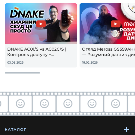
DNAKE AC01/S vs AC02C/S |
Огляд Meross GS559AH
Контроль доступу +
— Розумний датчик ди
гостьовий QR — реальна
Apple HomeKit! Чи вар
03.03.2026
19.02.2026
настройка
купувати?
КАТАЛОГ