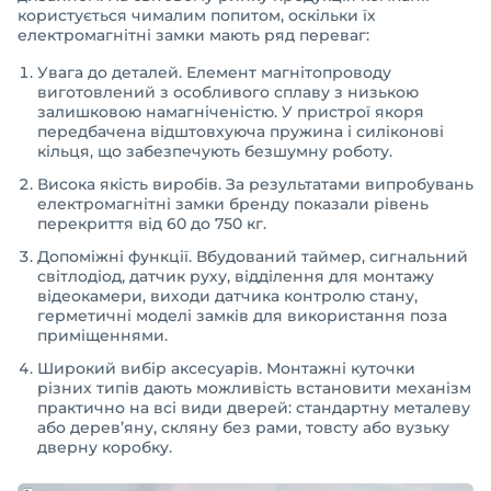
користується чималим попитом, оскільки їх
електромагнітні замки мають ряд переваг:
Увага до деталей. Елемент магнітопроводу
виготовлений з особливого сплаву з низькою
залишковою намагніченістю. У пристрої якоря
передбачена відштовхуюча пружина і силіконові
кільця, що забезпечують безшумну роботу.
Висока якість виробів. За результатами випробувань
електромагнітні замки бренду показали рівень
перекриття від 60 до 750 кг.
Допоміжні функції. Вбудований таймер, сигнальний
світлодіод, датчик руху, відділення для монтажу
відеокамери, виходи датчика контролю стану,
герметичні моделі замків для використання поза
приміщеннями.
Широкий вибір аксесуарів. Монтажні куточки
різних типів дають можливість встановити механізм
практично на всі види дверей: стандартну металеву
або дерев’яну, скляну без рами, товсту або вузьку
дверну коробку.