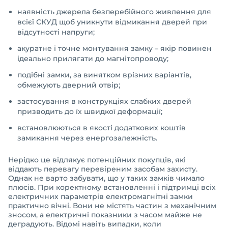
наявність джерела безперебійного живлення для
всієї СКУД щоб уникнути відмикання дверей при
відсутності напруги;
акуратне і точне монтування замку – якір повинен
ідеально прилягати до магнітопроводу;
подібні замки, за винятком врізних варіантів,
обмежують дверний отвір;
застосування в конструкціях слабких дверей
призводить до їх швидкої деформації;
встановлюються в якості додаткових коштів
замикання через енергозалежність.
Нерідко це відлякує потенційних покупців, які
віддають перевагу перевіреним засобам захисту.
Однак не варто забувати, що у таких замків чимало
плюсів. При коректному встановленні і підтримці всіх
електричних параметрів електромагнітні замки
практично вічні. Вони не містять частин з механічним
зносом, а електричні показники з часом майже не
деградують. Відомі навіть випадки, коли