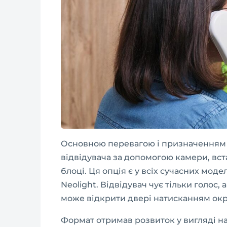
Основною перевагою і призначенням 
відвідувача за допомогою камери, вс
блоці. Ця опція є у всіх сучасних модел
Neolight. Відвідувач чує тільки голос, 
може відкрити двері натисканням окр
Формат отримав розвиток у вигляді н