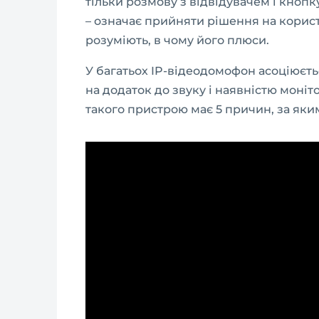
тільки розмову з відвідувачем і кноп
– означає прийняти рішення на корист
розуміють, в чому його плюси.
У багатьох IP-відеодомофон асоціюєть
на додаток до звуку і наявністю моні
такого пристрою має 5 причин, за яки