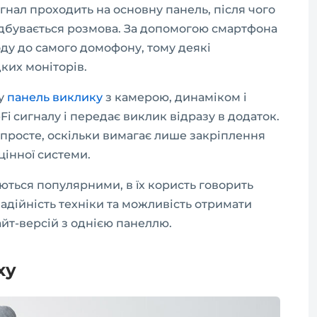
нал проходить на основну панель, після чого
ідбувається розмова. За допомогою смартфона
оду до самого домофону, тому деякі
ких моніторів.
ну
панель виклику
з камерою, динаміком і
i сигналу і передає виклик відразу в додаток.
просте, оскільки вимагає лише закріплення
цінної системи.
ються популярними, в їх користь говорить
надійність техніки та можливість отримати
йт-версій з однією панеллю.
ху