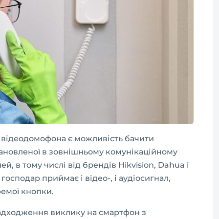
відеодомофона є можливість бачити
тановленої в зовнішньому комунікаційному
ей, в тому числі від брендів Hikvision, Dahua і
а господар приймає і відео-, і аудіосигнал,
емої кнопки.
адходження виклику на смартфон з