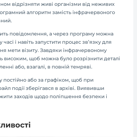
ином відрізняти живі організми від неживих
 програмний алгоритм замість інфрачервоного
вний.
дить повідомлення, а через програму можна
 часі і навіть запустити процес зв’язку для
ння мети візиту. Завдяки інфрачервоному
ть високим, щоб можна було розрізнити деталі
енні або, взагалі, в повній темряві.
 постійно або за графіком, щоб при
йл події зберігався в архіві. Виявивши
вжити заходів щодо поліпшення безпеки і
жливості