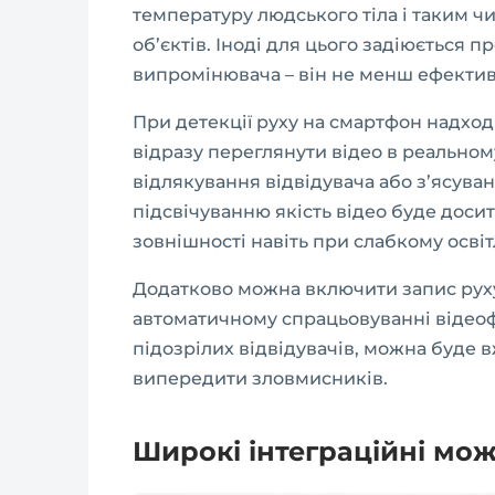
температуру людського тіла і таким ч
об’єктів. Іноді для цього задіюється
випромінювача – він не менш ефекти
При детекції руху на смартфон надхо
відразу переглянути відео в реальному
відлякування відвідувача або з’ясува
підсвічуванню якість відео буде доси
зовнішності навіть при слабкому освітл
Додатково можна включити запис руху
автоматичному спрацьовуванні відеофа
підозрілих відвідувачів, можна буде 
випередити зловмисників.
Широкі інтеграційні мо