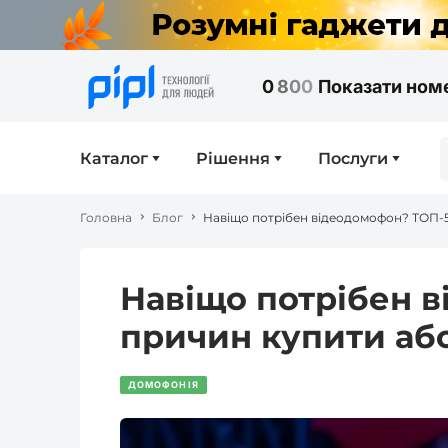
0
8
0
0
Показати ном
Каталог
Рішення
Послуги
Головна
Блог
Навіщо потрібен відеодомофон? ТОП-
Навіщо потрібен 
причин купити аб
ДОМОФОНІЯ