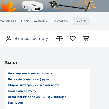
та оплата
Блог
💼 Кейси
Контакти
Укр
Вхід до кабінету
Зміст
Двосторонній зв&rsquo;язок
Детекція (виявлення) руху
Широкі інтеграційні можливості
Контроль доступу
Величезний допоміжний функціонал
Висновок