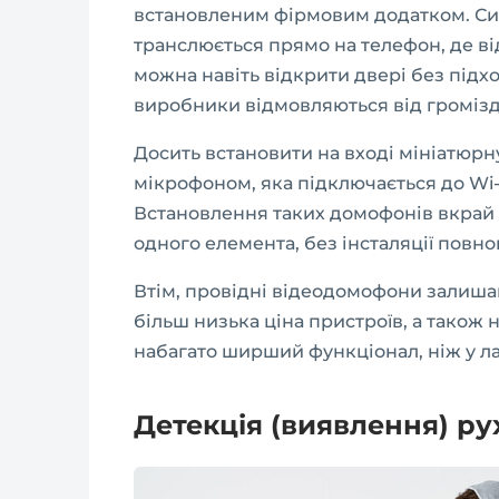
встановленим фірмовим додатком. Сиг
транслюється прямо на телефон, де в
можна навіть відкрити двері без підх
виробники відмовляються від громізд
Досить встановити на вході мініатюр
мікрофоном, яка підключається до Wi-F
Встановлення таких домофонів вкрай 
одного елемента, без інсталяції повно
Втім, провідні відеодомофони залиша
більш низька ціна пристроїв, а також 
набагато ширший функціонал, ніж у ла
Детекція (виявлення) ру