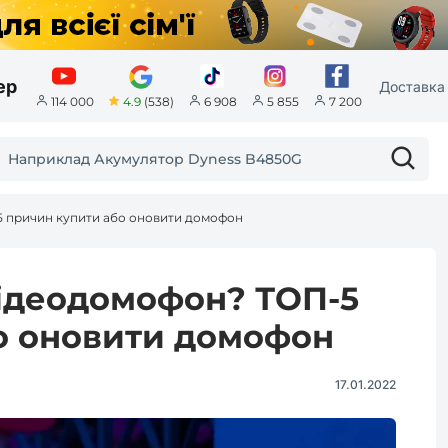
ер
Доставка 
4.9
(538)
114 000
6 908
5 855
7 200
5 причин купити або оновити домофон
відеодомофон? ТОП-5
о оновити домофон
17.01.2022