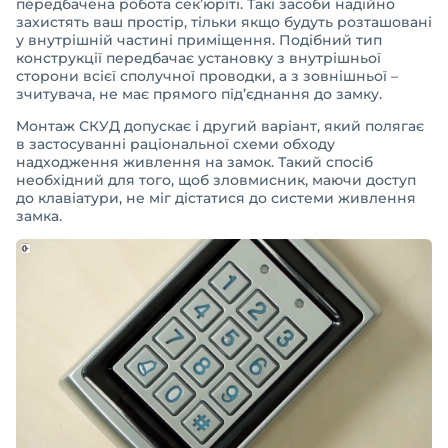
передбачена робота сек’юріті. Такі засоби надійно
захистять ваш простір, тільки якщо будуть розташовані
у внутрішній частині приміщення. Подібний тип
конструкції передбачає установку з внутрішньої
сторони всієї сполучної проводки, а з зовнішньої –
зчитувача, не має прямого під’єднання до замку.
Монтаж СКУД допускає і другий варіант, який полягає
в застосуванні раціональної схеми обходу
надходження живлення на замок. Такий спосіб
необхідний для того, щоб зловмисник, маючи доступ
до клавіатури, не міг дістатися до системи живлення
замка.