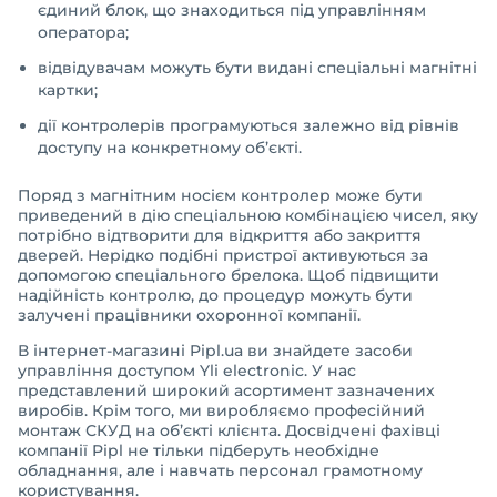
єдиний блок, що знаходиться під управлінням
оператора;
відвідувачам можуть бути видані спеціальні магнітні
картки;
дії контролерів програмуються залежно від рівнів
доступу на конкретному об’єкті.
Поряд з магнітним носієм контролер може бути
приведений в дію спеціальною комбінацією чисел, яку
потрібно відтворити для відкриття або закриття
дверей. Нерідко подібні пристрої активуються за
допомогою спеціального брелока. Щоб підвищити
надійність контролю, до процедур можуть бути
залучені працівники охоронної компанії.
В інтернет-магазині Pipl.ua ви знайдете засоби
управління доступом Yli electronic. У нас
представлений широкий асортимент зазначених
виробів. Крім того, ми виробляємо професійний
монтаж СКУД на об’єкті клієнта. Досвідчені фахівці
компанії Pipl не тільки підберуть необхідне
обладнання, але і навчать персонал грамотному
користування.