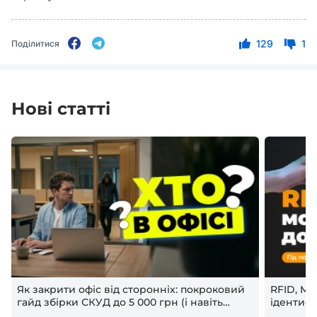
129
1
Поділитися
Нові статті
Як закрити офіс від сторонніх: покроковий
RFID, Mif
гайд збірки СКУД до 5 000 грн (і навіть
ідентифі
дешевше)
доступу?