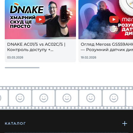
DNAKE AC01/S vs AC02C/S |
Огляд Meross GS559AH
Контроль доступу +
— Розумний датчик ди
гостьовий QR — реальна
Apple HomeKit! Чи вар
03.03.2026
19.02.2026
настройка
купувати?
КАТАЛОГ