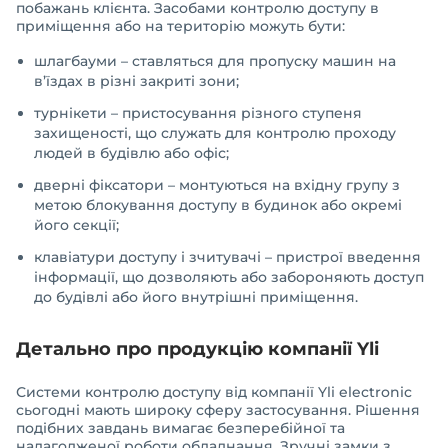
побажань клієнта. Засобами контролю доступу в
приміщення або на територію можуть бути:
шлагбауми – ставляться для пропуску машин на
в’їздах в різні закриті зони;
турнікети – пристосування різного ступеня
захищеності, що служать для контролю проходу
людей в будівлю або офіс;
дверні фіксатори – монтуються на вхідну групу з
метою блокування доступу в будинок або окремі
його секції;
клавіатури доступу і зчитувачі – пристрої введення
інформації, що дозволяють або забороняють доступ
до будівлі або його внутрішні приміщення.
Детально про продукцію компанії Yli
Системи контролю доступу від компанії Yli electronic
сьогодні мають широку сферу застосування. Рішення
подібних завдань вимагає безперебійної та
налагодженої роботи обладнання. Зручні замки з