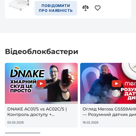
ПОВІДОМИТИ
ПРО НАЯВНІСТЬ
Відеоблокбастери
DNAKE AC01/S vs AC02C/S |
Огляд Meross GS559AH
Контроль доступу +
— Розумний датчик ди
гостьовий QR — реальна
Apple HomeKit! Чи вар
03.03.2026
19.02.2026
настройка
купувати?