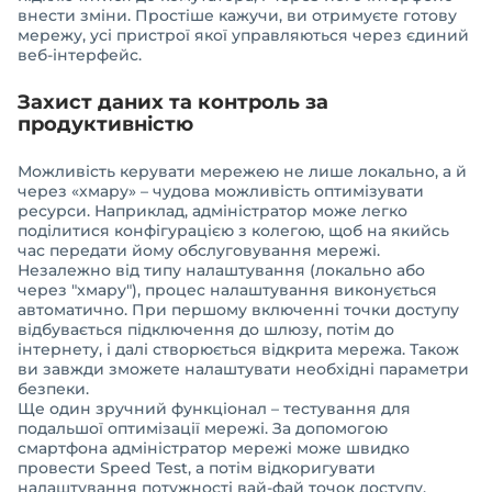
внести зміни. Простіше кажучи, ви отримуєте готову
мережу, усі пристрої якої управляються через єдиний
веб-інтерфейс.
Захист даних та контроль за
продуктивністю
Можливість керувати мережею не лише локально, а й
через «хмару» – чудова можливість оптимізувати
ресурси. Наприклад, адміністратор може легко
поділитися конфігурацією з колегою, щоб на якийсь
час передати йому обслуговування мережі.
Незалежно від типу налаштування (локально або
через "хмару"), процес налаштування виконується
автоматично. При першому включенні точки доступу
відбувається підключення до шлюзу, потім до
інтернету, і далі створюється відкрита мережа. Також
ви завжди зможете налаштувати необхідні параметри
безпеки.
Ще один зручний функціонал – тестування для
подальшої оптимізації мережі. За допомогою
смартфона адміністратор мережі може швидко
провести Speed ​​Test, а потім відкоригувати
налаштування потужності вай-фай точок доступу.