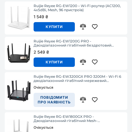
Ruijie Reyee RG-EW1200 – Wi-Fi роутер (AC1200,
4x5dBi, Mesh, 96 пристроїв)
1 549 ₴
КУПИТИ
Ruijie Reyee RG-EW1200G PRO -
Двохдіапазонний гігабітний бездротовий
маршрутизатор
2 549 ₴
КУПИТИ
Ruijie Reyee RG-EW3200GX PRO 3200M - Wi-Fi 6
дводіапазонний гігабітний мережевий
маршрутизатор
Очікується
ПОВІДОМИТИ
ПРО НАЯВНІСТЬ
Ruijie Reyee RG-EW1800GX PRO -
Двохдіапазонний гігабітний Mesh-
маршрутизатор Wi-Fi 6
Очікується