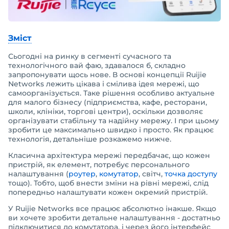
Зміст
Сьогодні на ринку в сегменті сучасного та
технологічного вай фаю, здавалося б, складно
запропонувати щось нове. В основі концепції Ruijie
Networks лежить цікава і смілива ідея мережі, що
самоорганізується. Таке рішення особливо актуальне
для малого бізнесу (підприємства, кафе, ресторани,
школи, клініки, торгові центри), оскільки дозволяє
організувати стабільну та надійну мережу. І при цьому
зробити це максимально швидко і просто. Як працює
технологія, детальніше розкажемо нижче.
Класична архітектура мережі передбачає, що кожен
пристрій, як елемент, потребує персонального
налаштування (
роутер
,
комутатор
, світч,
точка доступу
тощо). Тобто, щоб внести зміни на рівні мережі, слід
попередньо налаштувати кожен окремий пристрій.
У Ruijie Networks все працює абсолютно інакше. Якщо
ви хочете зробити детальне налаштування - достатньо
підключитися до комутатора, і через його інтерфейс