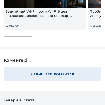
Звичайний Wi-Fi проти Wi-Fi 6 для
Пробива
відеоспостереження: який стандарт
Wi-Fi у 
забезпечує стабільний сигнал
2026)
02.04.2026
15.01.2026
Коментарі
0
ЗАЛИШИТИ КОМЕНТАР
Товари зі статті