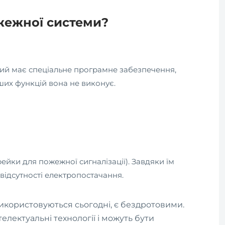
жежної системи?
кий має спеціальне програмне забезпечення,
ших функцій вона не виконує.
йки для пожежної сигналізації). Завдяки їм
 відсутності електропостачання.
використовуються сьогодні, є бездротовими.
лектуальні технології і можуть бути