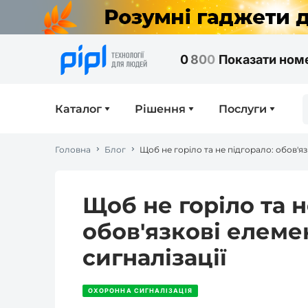
0
8
0
0
Показати ном
Каталог
Рішення
Послуги
Головна
Блог
Щоб не горіло та не підгорало: обов'я
Щоб не горіло та н
обов'язкові елем
сигналізації
ОХОРОННА СИГНАЛІЗАЦІЯ