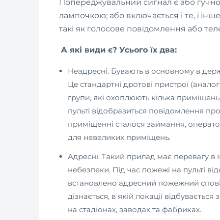
Попереджувальний сигнал є або гучн
лампочкою; або включається і те, і ін
такі як голосове повідомлення або те
А які види є? Усього їх два:
Неадресні. Бувають в основному в держ
Це стандартні дротові пристрої (аналого
групи, які охоплюють кілька приміщень
пульті відобразиться повідомлення про 
приміщенні сталося займання, операто
для невеликих приміщень.
Адресні. Такий прилад має перевагу в 
небезпеки. Під час пожежі на пульті в
встановлено адресний пожежний спові
дізнається, в якій локації відбуваєть
на стадіонах, заводах та фабриках
.