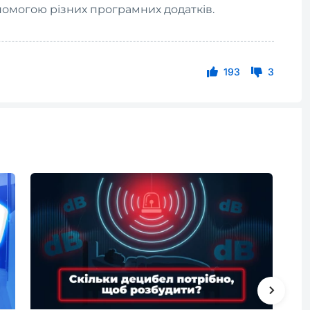
помогою різних програмних додатків.
193
3
Б
к
D
A
24