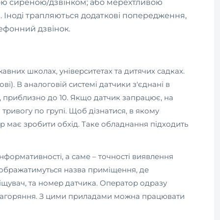
ою сиреною/дзвінком; або мерехтливою
ше. Іноді трапляються додаткові попередження,
лефонний дзвінок.
авних школах, університетах та дитячих садках.
ві). В аналоговій системі датчики з'єднані в
, приблизно до 10. Якщо датчик запрацює, на
тривогу по групі. Щоб дізнатися, в якому
р має зробити обхід. Таке обладнання підходить
інформативності, а саме – точності виявлення
ідображатимуться назва приміщення, де
щувач, та номер датчика. Оператор одразу
ся загоряння. З цими приладами можна працювати