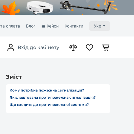
та оплата
Блог
💼 Кейси
Контакти
Укр
Вхід до кабінету
Зміст
Кому потрібна пожежна сигналізація?
Як влаштована протипожежна сигналізація?
Що входить до протипожежної системи?