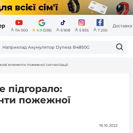
ер
Доставка 
4.9
(538)
114 000
6 908
5 855
7 200
зкові елементи пожежної сигналізації
е підгорало:
енти пожежної
19.10.2022