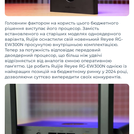
Головним фактором на користь цього бюджетного
рішення виступає його процесор. Замість
встановленого на старіших моделях одноядерного
варіанта, Ruijie оснастили свій новенький Reyee RG-
EW300N просунутою внутрішньою комплектацією.
Тепер за потужність відповідає передовий
двоядерний процесор, що більш ніж удвічі
відрізняється від аналогів ємною оперативною
пам'яттю. Це робить Ruijie Reyee RG-EW300N однією із
найкращих позицій на бюджетному ринку у 2024 році,
дозволяючи суттєво випередити своїх конкурентів.