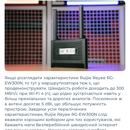
Якщо розглядати характеристики Ruijie Reyee RG-
EW300N, то тут у маршрутизатора теж є, що
продемонструвати. Швидкість роботи доходить до 300
Мбіт/с при Wi-Fi 4 (n), що рідко зустрічається навіть у
більш преміальних та дорогих аналогів. Посилення ж
в антені досягає 5 dBi, що збільшує потужність
пристрою. Завдяки усім переліченим
характеристикам, Ruijie Reyee RG-EW300N слід
вважати хорошим вибором для тих користувачів, які
бажають мати безперебійний швидкісний інтернет
для різних завдань (таких як віддалена робота,