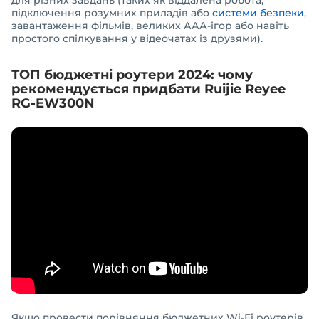
підключення розумних приладів або
системи безпеки
,
завантаження фільмів, великих ААА-ігор або навіть
простого спілкування у відеочатах із друзями).
ТОП бюджетні роутери 2024: чому
рекомендується придбати Ruijie Reyee
RG-EW300N
Якщо провести порівняння бюджетних Wi-Fi роутерів,