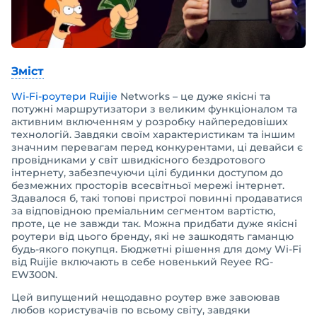
Зміст
Wi-Fi-роутери Ruijie
Networks – це дуже якісні та
потужні маршрутизатори з великим функціоналом та
активним включенням у розробку найпередовіших
технологій. Завдяки своїм характеристикам та іншим
значним перевагам перед конкурентами, ці девайси є
провідниками у світ швидкісного бездротового
інтернету, забезпечуючи цілі будинки доступом до
безмежних просторів всесвітньої мережі інтернет.
Здавалося б, такі топові пристрої повинні продаватися
за відповідною преміальним сегментом вартістю,
проте, це не завжди так. Можна придбати дуже якісні
роутери від цього бренду, які не зашкодять гаманцю
будь-якого покупця. Бюджетні рішення для дому Wi-Fi
від Ruijie включають в себе новенький Reyee RG-
EW300N.
Цей випущений нещодавно роутер вже завоював
любов користувачів по всьому світу, завдяки