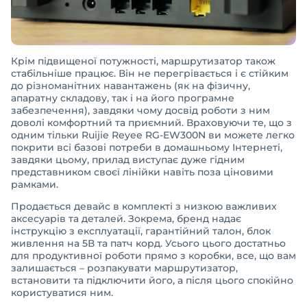
Крім підвищеної потужності, маршрутизатор також
стабільніше працює. Він не перегрівається і є стійким
до різноманітних навантажень (як на фізичну,
апаратну складову, так і на його програмне
забезпечення), завдяки чому досвід роботи з ним
доволі комфортний та приємний. Враховуючи те, що з
одним тільки Ruijie Reyee RG-EW300N ви можете легко
покрити всі базові потреби в домашньому Інтернеті,
завдяки цьому, прилад виступає дуже гідним
представником своєї лінійки навіть поза ціновими
рамками.
Продається девайс в комплекті з низкою важливих
аксесуарів та деталей. Зокрема, бренд надає
інструкцію з експлуатації, гарантійний талон, блок
живлення на 5В та патч корд. Усього цього достатньо
для продуктивної роботи прямо з коробки, все, що вам
залишається – розпакувати маршрутизатор,
встановити та підключити його, а після цього спокійно
користуватися ним.