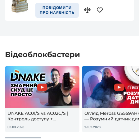
ПОВІДОМИТИ
ПРО НАЯВНІСТЬ
Відеоблокбастери
DNAKE AC01/S vs AC02C/S |
Огляд Meross GS559AH
Контроль доступу +
— Розумний датчик ди
гостьовий QR — реальна
Apple HomeKit! Чи вар
03.03.2026
19.02.2026
настройка
купувати?