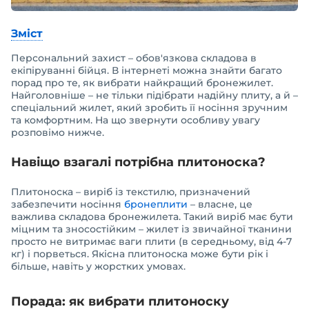
Зміст
Персональний захист – обов'язкова складова в
екіпіруванні бійця. В інтернеті можна знайти багато
порад про те, як вибрати найкращий бронежилет.
Найголовніше – не тільки підібрати надійну плиту, а й –
спеціальний жилет, який зробить її носіння зручним
та комфортним. На що звернути особливу увагу
розповімо нижче.
Навіщо взагалі потрібна плитоноска?
Плитоноска – виріб із текстилю, призначений
забезпечити носіння
бронеплити
– власне, це
важлива складова бронежилета. Такий виріб має бути
міцним та зносостійким – жилет із звичайної тканини
просто не витримає ваги плити (в середньому, від 4-7
кг) і порветься. Якісна плитоноска може бути рік і
більше, навіть у жорстких умовах.
Порада: як вибрати плитоноску