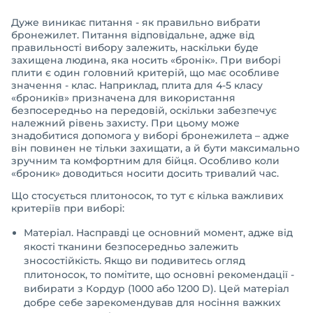
Дуже виникає питання - як правильно вибрати
бронежилет. Питання відповідальне, адже від
правильності вибору залежить, наскільки буде
захищена людина, яка носить «бронік». При виборі
плити є один головний критерій, що має особливе
значення - клас. Наприклад, плита для 4-5 класу
«броників» призначена для використання
безпосередньо на передовій, оскільки забезпечує
належний рівень захисту. При цьому може
знадобитися допомога у виборі бронежилета – адже
він повинен не тільки захищати, а й бути максимально
зручним та комфортним для бійця. Особливо коли
«броник» доводиться носити досить тривалий час.
Що стосується плитоносок, то тут є кілька важливих
критеріїв при виборі:
Матеріал. Насправді це основний момент, адже від
якості тканини безпосередньо залежить
зносостійкість. Якщо ви подивитесь огляд
плитоносок, то помітите, що основні рекомендації -
вибирати з Кордур (1000 або 1200 D). Цей матеріал
добре себе зарекомендував для носіння важких