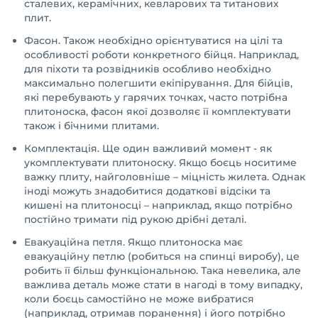
сталевих, керамічних, кевларових та титанових
плит.
Фасон. Також необхідно орієнтуватися на цілі та
особливості роботи конкретного бійця. Наприклад,
для піхоти та розвідників особливо необхідно
максимально полегшити екіпірування. Для бійців,
які перебувають у гарячих точках, часто потрібна
плитоноска, фасон якої дозволяє її комплектувати
також і бічними плитами.
Комплектація. Ще один важливий момент - як
укомплектувати плитоноску. Якщо боєць носитиме
важку плиту, найголовніше – міцність жилета. Однак
іноді можуть знадобитися додаткові відсіки та
кишені на плитоносці – наприклад, якщо потрібно
постійно тримати під рукою дрібні деталі.
Евакуаційна петля. Якщо плитоноска має
евакуаційну петлю (робиться на спинці виробу), це
робить її більш функціональною. Така невелика, але
важлива деталь може стати в нагоді в тому випадку,
коли боєць самостійно не може вибратися
(наприклад, отримав поранення) і його потрібно