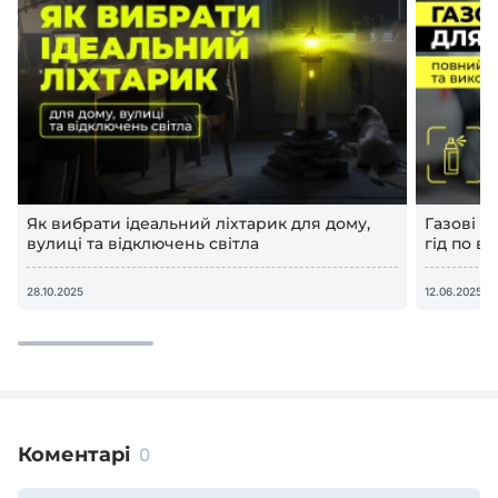
Як вибрати ідеальний ліхтарик для дому,
Газові 
вулиці та відключень світла
гід по в
28.10.2025
12.06.2025
Коментарі
0