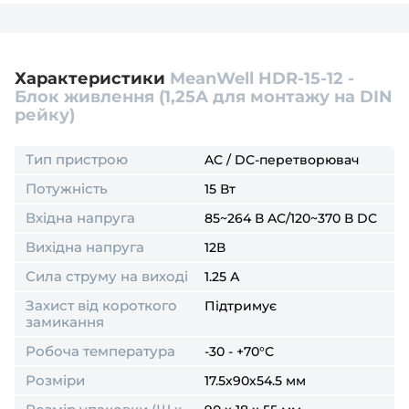
поверненню
не підлягає
.
Тому перш ніж розпаковувати і встановлювати
акумулятор в обладнання (під'єднювати клеми) -
переконайтесь, що він відповідає потрібним для
Характеристики
MeanWell HDR-15-12 -
Вашого пристрою параметрам.
Блок живлення (1,25А для монтажу на DIN
рейку)
Тип пристрою
AC / DC-перетворювач
Потужність
15 Вт
Вхідна напруга
85~264 В AC/120~370 В DC
Вихідна напруга
12В
Сила струму на виході
1.25 А
Захист від короткого
Підтримує
замикання
Робоча температура
-30 - +70°С
Розміри
17.5х90х54.5 мм