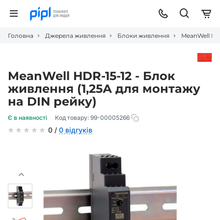
Головна
Джерела живлення
Блоки живлення
MeanWell HDR
MeanWell HDR-15-12 - Блок
живлення (1,25А для монтажу
на DIN рейку)
Є в наявності
Код товару:
99-00005266
0 /
0 відгуків