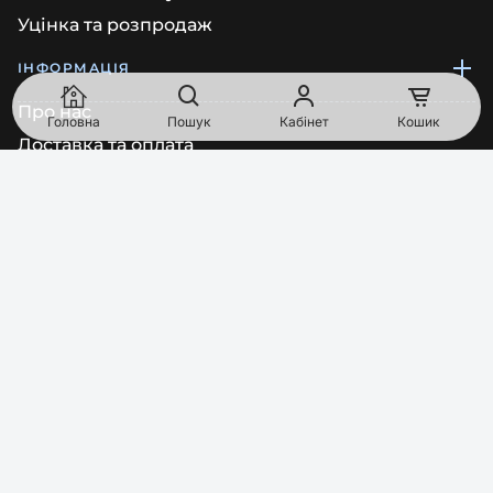
Уцінка та розпродаж
ІНФОРМАЦІЯ
Про нас
Головна
Пошук
Кабінет
Кошик
Доставка та оплата
Угода користувача
Запит на видалення даних
Політика конфіденційності
Повернення товару
АДРЕСИ МАГАЗИНІВ
Київ
просп. Голосіївський, будинок 92/1, приміщення 68 (Пн-
Пт: 10:00-17:00)
South Point, Vyskochilova 1566, 140 00, Прага, Чеська
Республіка