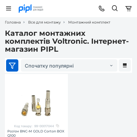
Головна
Все для монтажу
Монтажний комплект
Каталог монтажних
комплектів Voltronic. Інтернет-
магазин PIPL
Спочатку популярні
Код товару:
99-00017044
Роз'єм BNC-M GOLD Corton BOX
Q100