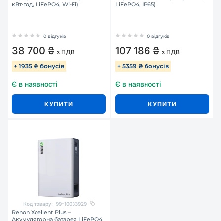
кВт·год, LiFePO4, Wi-Fi)
LiFePO4, IP65)
0 відгуків
0 відгуків
38 700 ₴
107 186 ₴
з ПДВ
з ПДВ
+ 1935 ₴ бонусів
+ 5359 ₴ бонусів
Є в наявності
Є в наявності
КУПИТИ
КУПИТИ
Код товару:
99-10033929
Renon Xcellent Plus –
Акумуляторна батарея LiFePO4