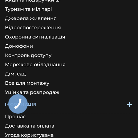
Туризм та мілітарі
Джерела живлення
Відеоспостереження
Охоронна сигналізація
Домофони
Контроль доступу
Мережеве обладнання
Дім, сад
Все для монтажу
Уцінка та розпродаж
ІНФОРМАЦІЯ
КНОПКА
ЗВ'ЯЗКУ
Про нас
Доставка та оплата
Угода користувача