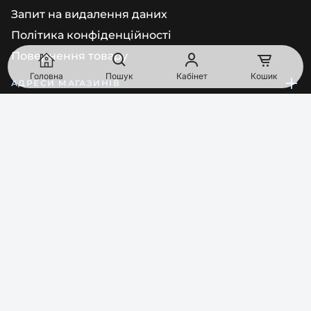
Запит на видалення даних
Політика конфіденційності
Повернення товару
Головна
Пошук
Кабінет
Кошик
АДРЕСИ МАГАЗИНІВ
Київ
просп. Голосіївський, будинок 92/1, приміщення 68 (Пн-
Пт: 10:00-17:00)
South Point, Vyskochilova 1566, 140 00, Прага, Чеська
Республіка
Bajkalská 16025/29A, 821 01 Братислава, Словаччина
ТЕЛЕФОН
EMAIL
0
8
0
0
Показати номер
order@pipl.ua
МИ В СОЦМЕРЕЖАХ