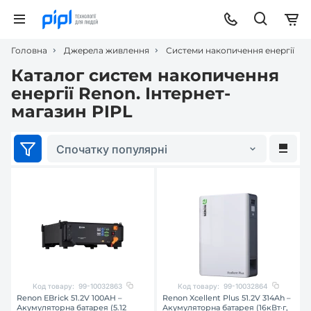
Головна
Джерела живлення
Системи накопичення енергії
Каталог систем накопичення
енергії Renon. Інтернет-
магазин PIPL
Спочатку популярні
Код товару:
99-10032863
Код товару:
99-10032864
Renon EBrick 51.2V 100AH –
Renon Xcellent Plus 51.2V 314Ah –
Акумуляторна батарея (5.12
Акумуляторна батарея (16кВт·г,