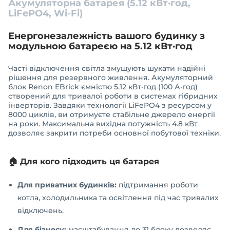
Акумуляторна батарея (5.12 кВт·год,
LiFePO4, Wi-Fi)
Енергонезалежність вашого будинку з
модульною батареєю на 5.12 кВт·год
Часті відключення світла змушують шукати надійні
рішення для резервного живлення. Акумуляторний
блок Renon EBrick ємністю 5.12 кВт·год (100 А·год)
створений для тривалої роботи в системах гібридних
інверторів. Завдяки технології LiFePO4 з ресурсом у
8000 циклів, ви отримуєте стабільне джерело енергії
на роки. Максимальна вихідна потужність 4.8 кВт
дозволяє закрити потреби основної побутової техніки.
🏠 Для кого підходить ця батарея
Для приватних будинків:
підтримання роботи
котла, холодильника та освітлення під час тривалих
відключень.
Для бізнесу:
масштабування до 31 блоку дозволяє