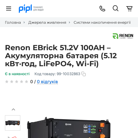
Головна
Джерела живлення
Системи накопичення енергії
Renon EBrick 51.2V 100AH –
Акумуляторна батарея (5.12
кВт·год, LiFePO4, Wi-Fi)
Є в наявності
Код товару:
99-10032863
0 /
0 відгуків