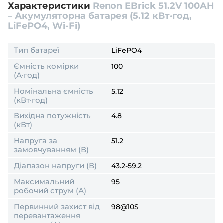
переконайтесь, що він відповідає потрібним для
Характеристики
Renon EBrick 51.2V 100AH
Вашого пристрою параметрам.
– Акумуляторна батарея (5.12 кВт·год,
LiFePO4, Wi-Fi)
Тип батареї
LiFePO4
Ємність комірки
100
(А·год)
Номінальна ємність
5.12
(кВт·год)
Вихідна потужність
4.8
(кВт)
Напруга за
51.2
замовчуванням (В)
Діапазон напруги (В)
43.2-59.2
Максимальний
95
робочий струм (А)
Первинний захист від
98@10S
перевантаження