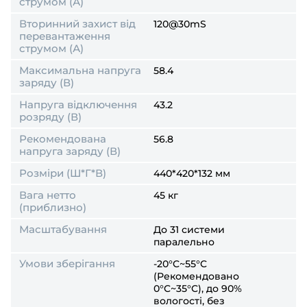
струмом (А)
Вторинний захист від
120@30mS
перевантаження
струмом (А)
Максимальна напруга
58.4
заряду (В)
Напруга відключення
43.2
розряду (В)
Рекомендована
56.8
напруга заряду (В)
Розміри (Ш*Г*В)
440*420*132 мм
Вага нетто
45 кг
(приблизно)
Масштабування
До 31 системи
паралельно
Умови зберігання
-20°C~55°C
(Рекомендовано
0°C~35°C), до 90%
вологості, без