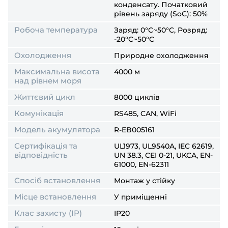
конденсату. Початковий
рівень заряду (SoC): 50%
Робоча температура
Заряд: 0°C~50°C, Розряд:
-20°C~50°C
Охолодження
Природне охолодження
Максимальна висота
4000 м
над рівнем моря
Життєвий цикл
8000 циклів
Комунікація
RS485, CAN, WiFi
Модель акумулятора
R-EB005161
Сертифікація та
UL1973, UL9540A, IEC 62619,
відповідність
UN 38.3, CEI 0-21, UKCA, EN-
61000, EN-62311
Спосіб встановлення
Монтаж у стійку
Місце встановлення
У приміщенні
Клас захисту (IP)
IP20