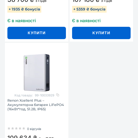
з ПДВ
з ПДВ
+ 1935 ₴ бонусів
+ 5359 ₴ бонусів
Є в наявності
Є в наявності
КУПИТИ
КУПИТИ
Код товару:
99-10033929
Renon Xcellent Plus –
Акумуляторна батарея LiFePO4
(16кВт*год, 51.2В, IP65)
0 відгуків