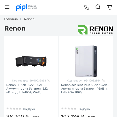
Головна
Renon
Renon
Код товару:
99-10032863
Код товару:
99-10032864
Renon EBrick 51.2V 100AH –
Renon Xcellent Plus 51.2V 314Ah –
Акумуляторна батарея (5.12
Акумуляторна батарея (16кВт·г,
кВт·год, LiFePO4, Wi-Fi)
LiFePO4, IP65)
0 відгуків
0 відгуків
38 700 ₴
107 186 ₴