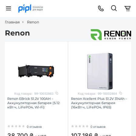
Главная
Renon
Renon
Код товара:
99-10032863
Код товара:
99-10032864
Renon EBrick 51.2V 100AH –
Renon Xcellent Plus 51.2V 314Ah –
Аккумуляторная батарея (5.12
Аккумуляторная батарея
кВт·ч, LiFePO4, Wi-Fi)
(16кВт·ч, LiFePO4, IP65)
0 отзывов
0 отзывов
38 700 ₴
107 186 ₴