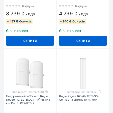
0 відгуків
0 відгуків
8 739 ₴
4 799 ₴
з ПДВ
з ПДВ
+ 437 ₴ бонусів
+ 240 ₴ бонусів
Є в наявності
Є в наявності
КУПИТИ
КУПИТИ
Код товару:
99-10025811
Код товару:
99-00018559
Бездротовий WiFi міст Ruijie
Ruijie Reyee RG-ANT20S-90 -
Reyee RG-EST350G PTP/PTMP 5
Секторна антена 10 км 90°
км 16 dBi PTP/PTMP