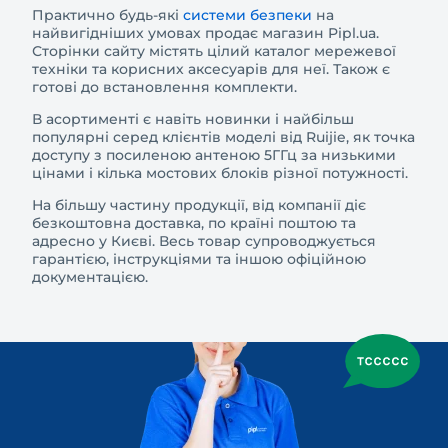
Практично будь-які
системи безпеки
на
найвигідніших умовах продає магазин Pipl.ua.
Сторінки сайту містять цілий каталог мережевої
техніки та корисних аксесуарів для неї. Також є
готові до встановлення комплекти.
В асортименті є навіть новинки і найбільш
популярні серед клієнтів моделі від Ruijie, як точка
доступу з посиленою антеною 5ГГц за низькими
цінами і кілька мостових блоків різної потужності.
На більшу частину продукції, від компанії діє
безкоштовна доставка, по країні поштою та
адресно у Києві. Весь товар супроводжується
гарантією, інструкціями та іншою офіційною
документацією.