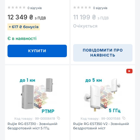
0 відгуків
0 відгуків
12 349 ₴
11 199 ₴
з ПДВ
з ПДВ
Очікується
+ 617 ₴ бонусів
Є в наявності
ПОВІДОМИТИ ПРО
КУПИТИ
НАЯВНІСТЬ
Код товару:
99-00008419
Код товару:
99-00011588
Ruijie RG-EST310 - Зовнішній
Ruijie RG-EST350 V2 - Зовнішній
бездротовий міст 5 ГГц
бездротовий міст