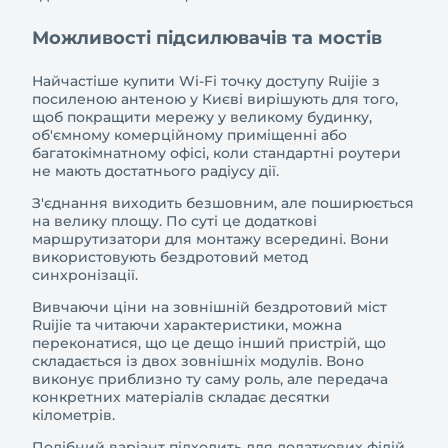
Можливості підсилювачів та мостів
Найчастіше купити Wi-Fi точку доступу Ruijie з
посиленою антеною у Києві вирішують для того,
щоб покращити мережу у великому будинку,
об'ємному комерційному приміщенні або
багатокімнатному офісі, коли стандартні роутери
не мають достатнього радіусу дії.
З'єднання виходить безшовним, але поширюється
на велику площу. По суті це додаткові
маршрутизатори для монтажу всередині. Вони
використовують бездротовий метод
синхронізації.
Вивчаючи ціни на зовнішній бездротовий міст
Ruijie та читаючи характеристики, можна
переконатися, що це дещо інший пристрій, що
складається із двох зовнішніх модулів. Воно
виконує приблизно ту саму роль, але передача
конкретних матеріалів складає десятки
кілометрів.
Подібний варіант підходить для додаткових філій,