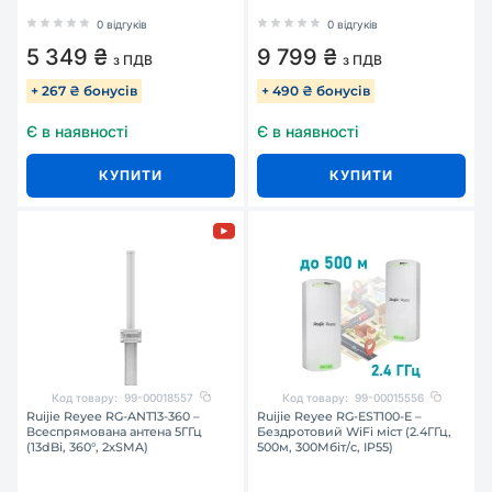
0 відгуків
0 відгуків
5 349 ₴
9 799 ₴
з ПДВ
з ПДВ
+ 267 ₴ бонусів
+ 490 ₴ бонусів
Є в наявності
Є в наявності
КУПИТИ
КУПИТИ
Код товару:
99-00018557
Код товару:
99-00015556
Ruijie Reyee RG-ANT13-360 –
Ruijie Reyee RG-EST100-E –
Всеспрямована антена 5ГГц
Бездротовий WiFi міст (2.4ГГц,
(13dBi, 360°, 2xSMA)
500м, 300Мбіт/с, IP55)