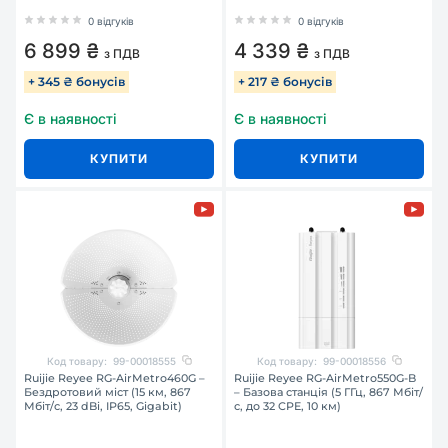
0 відгуків
0 відгуків
6 899 ₴
4 339 ₴
з ПДВ
з ПДВ
+ 345 ₴ бонусів
+ 217 ₴ бонусів
Є в наявності
Є в наявності
КУПИТИ
КУПИТИ
Код товару:
99-00018555
Код товару:
99-00018556
Ruijie Reyee RG-AirMetro460G –
Ruijie Reyee RG-AirMetro550G-B
Бездротовий міст (15 км, 867
– Базова станція (5 ГГц, 867 Мбіт/
Мбіт/с, 23 dBi, IP65, Gigabit)
с, до 32 CPE, 10 км)