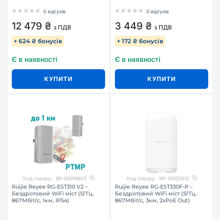
0 відгуків
0 відгуків
12 479 ₴
3 449 ₴
з ПДВ
з ПДВ
+ 624 ₴ бонусів
+ 172 ₴ бонусів
Є в наявності
Є в наявності
КУПИТИ
КУПИТИ
Код товару:
99-00018803
Код товару:
99-10025810
Ruijie Reyee RG-EST310 V2 –
Ruijie Reyee RG-EST330F-P –
Бездротовий WiFi міст (5ГГц,
Бездротовий WiFi міст (5ГГц,
867Мбіт/с, 1км, IP54)
867Мбіт/с, 3км, 2xPoE Out)