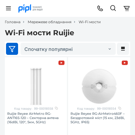
Головна
Мережеве обладнання
Wi-Fi мости
Wi-Fi мости Ruijie
Спочатку популярні
Код товару:
99-00018558
Код товару:
99-00018554
Ruijie Reyee AirMetro RG-
Ruijie Reyee RG-AirMetro460F –
ANT16S-120 – Секторна антена
Бездротовий міст (15 км, 23dBi,
(16dBi, 120°, 5км, 5GHz)
5GHz, IP65)