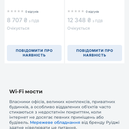
0 відгуків
0 відгуків
8 707 ₴
12 348 ₴
з ПДВ
з ПДВ
Очікується
Очікується
ПОВІДОМИТИ ПРО
ПОВІДОМИТИ ПРО
НАЯВНІСТЬ
НАЯВНІСТЬ
Wi-Fi мости
Власники офісів, великих комплексів, приватних
будинків, а особливо віддалених об'єктів часто
стикаються з недостатнім покриттям, коли
інтернет не досягає певних приміщень або
будівель.
Мережеве обладнання
від бренду Руїджі
здатне нівелювати це питання.