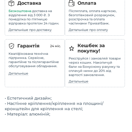
Доставка
Оплата
Безкоштовна
доставка на
Післяплата, оплата карткою,
відділення від 3 000 ₴. З
безготівковий розрахунок,
понеділка по п'ятницю
розстрочка та оплата
відправка протягом 24 годин.
частинами ПриватБанк.
Детальніше про доставку
Детальніше про оплату
Кешбек за
Гарантія
24
міс.
покупку!
Кваліфікована технічна
підтримка. Сервісне,
Реєструйся і замовляй товари
гарантійне та післягарантійне
через кошик. Накопичуй
обслуговування обладнання.
бали на Бонусному рахунку та
сплачуй ними до 20% від
Детальніше
вартості замовлення.
Детальніше
• Естетичний дизайн;
• Настінне кріплення/кріплення на площині/
кронштейн для кріплення на стелі;
• Матеріал: алюміній;