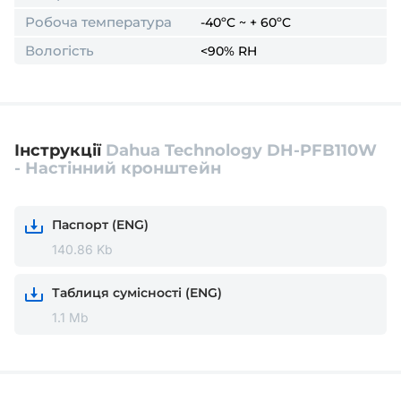
Робоча температура
-40ºC ~ + 60ºC
Вологість
<90% RH
Інструкції
Dahua Technology DH-PFB110W
- Настінний кронштейн
Паспорт (ENG)
140.86 Kb
Таблиця сумісності (ENG)
1.1 Mb