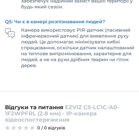
забезпечує надійний захист вашої території у
будь-який сезон.
Q5: Чи є в камері розпізнавання людей?
Камера використовує PIR-датчик (пасивний
інфрачервоний датчик) для виявлення руху
людей. Це допомагає мінімізувати хибні
спрацювання, оскільки датчик налаштований
на теплове випромінювання, характерне для
людей, а не на рухи дрібних тварин чи гілок
дерев.
Відгуки та питання
EZVIZ CS-LC1C-A0-
1F2WPFRL (2.8 мм) - IP-камера
відеоспостереження
0
/
0 відгуків