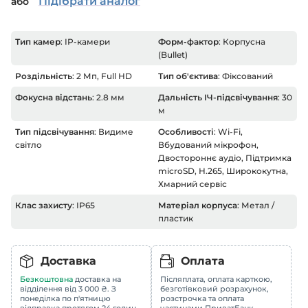
Підібрати аналог
або
Тип камер
: IP-камери
Форм-фактор
: Корпусна
(Bullet)
Роздільність
: 2 Мп, Full HD
Тип об'єктива
: Фіксований
Фокусна відстань
: 2.8 мм
Дальність ІЧ-підсвічування
: 30
м
Тип підсвічування
: Видиме
Особливості
: Wi-Fi,
світло
Вбудований мікрофон,
Двостороннє аудіо, Підтримка
microSD, H.265, Ширококутна,
Хмарний сервіс
Клас захисту
: IP65
Матеріал корпуса
: Метал /
пластик
Доставка
Оплата
Безкоштовна
доставка на
Післяплата, оплата карткою,
відділення від 3 000 ₴. З
безготівковий розрахунок,
понеділка по п'ятницю
розстрочка та оплата