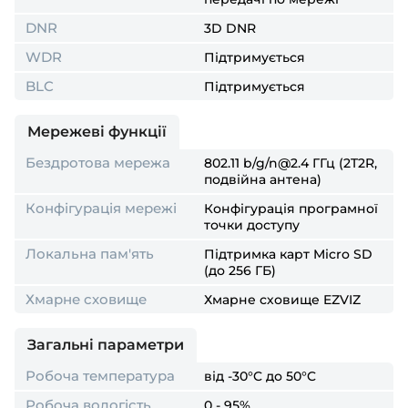
DNR
3D DNR
WDR
Підтримується
BLC
Підтримується
Мережеві функції
Бездротова мережа
802.11 b/g/n@2.4 ГГц (2T2R,
подвійна антена)
Конфігурація мережі
Конфігурація програмної
точки доступу
Локальна пам'ять
Підтримка карт Micro SD
(до 256 ГБ)
Хмарне сховище
Хмарне сховище EZVIZ
Загальні параметри
Робоча температура
від -30°C до 50°C
Робоча вологість
0 - 95%