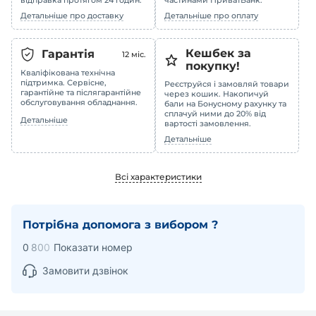
відправка протягом 24 годин.
частинами ПриватБанк.
Детальніше про доставку
Детальніше про оплату
Кешбек за
Гарантія
12
міс.
покупку!
Кваліфікована технічна
підтримка. Сервісне,
Реєструйся і замовляй товари
гарантійне та післягарантійне
через кошик. Накопичуй
обслуговування обладнання.
бали на Бонусному рахунку та
сплачуй ними до 20% від
Детальніше
вартості замовлення.
Детальніше
Всі характеристики
Потрібна допомога з вибором ?
0
8
0
0
Показати номер
Замовити дзвінок