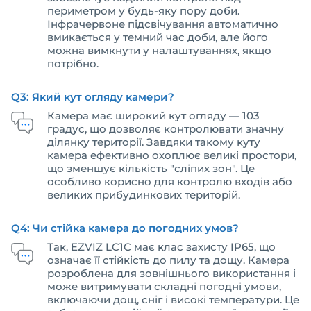
периметром у будь-яку пору доби.
Інфрачервоне підсвічування автоматично
вмикається у темний час доби, але його
можна вимкнути у налаштуваннях, якщо
потрібно.
Q3: Який кут огляду камери?
Камера має широкий кут огляду — 103
градус, що дозволяє контролювати значну
ділянку території. Завдяки такому куту
камера ефективно охоплює великі простори,
що зменшує кількість "сліпих зон". Це
особливо корисно для контролю входів або
великих прибудинкових територій.
Q4: Чи стійка камера до погодних умов?
Так, EZVIZ LC1C має клас захисту IP65, що
означає її стійкість до пилу та дощу. Камера
розроблена для зовнішнього використання і
може витримувати складні погодні умови,
включаючи дощ, сніг і високі температури. Це