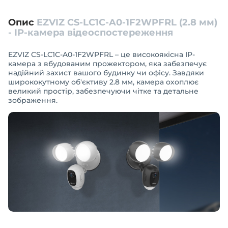
Опис
EZVIZ CS-LC1C-A0-1F2WPFRL (2.8 мм)
- IP-камера відеоспостереження
EZVIZ CS-LC1C-A0-1F2WPFRL – це високоякісна IP-
камера з вбудованим прожектором, яка забезпечує
надійний захист вашого будинку чи офісу. Завдяки
ширококутному об'єктиву 2.8 мм, камера охоплює
великий простір, забезпечуючи чітке та детальне
зображення.