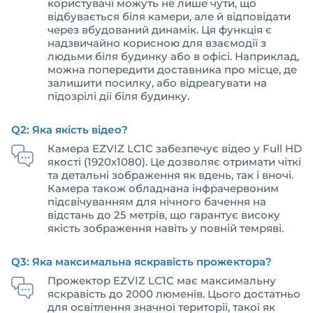
користувачі можуть не лише чути, що
відбувається біля камери, але й відповідати
через вбудований динамік. Ця функція є
надзвичайно корисною для взаємодії з
людьми біля будинку або в офісі. Наприклад,
можна попередити доставника про місце, де
залишити посилку, або відреагувати на
підозрілі дії біля будинку.
Q2: Яка якість відео?
Камера EZVIZ LC1C забезпечує відео у Full HD
якості (1920x1080). Це дозволяє отримати чіткі
та детальні зображення як вдень, так і вночі.
Камера також обладнана інфрачервоним
підсвічуванням для нічного бачення на
відстань до 25 метрів, що гарантує високу
якість зображення навіть у повній темряві.
Q3: Яка максимальна яскравість прожектора?
Прожектор EZVIZ LC1C має максимальну
яскравість до 2000 люменів. Цього достатньо
для освітлення значної території, такої як