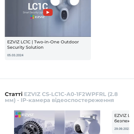
EZVIZ LC1C | Two-in-One Outdoor
Security Solution
05.03.2024
Статті
EZVIZ CS-LC1C-A0-1F2WPFRL (2.8
мм) - IP-камера відеоспостереження
EZVIZ LC
безпеки 
29.09.2023