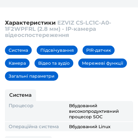
Характеристики
EZVIZ CS-LC1C-A0-
1F2WPFRL (2.8 мм) - IP-камера
відеоспостереження
Система
Підсвічування
PIR-датчик
Камера
Відео та аудіо
Мережеві функції
Загальні параметри
Система
Процесор
Вбудований
високопродуктивний
процесор SOC
Операційна система
Вбудований Linux