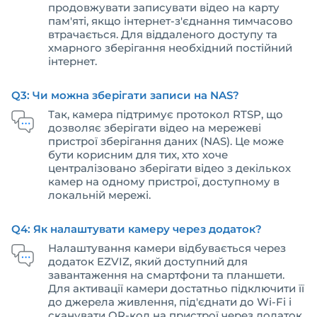
продовжувати записувати відео на карту
пам'яті, якщо інтернет-з'єднання тимчасово
втрачається. Для віддаленого доступу та
хмарного зберігання необхідний постійний
інтернет.
Q3: Чи можна зберігати записи на NAS?
Так, камера підтримує протокол RTSP, що
дозволяє зберігати відео на мережеві
пристрої зберігання даних (NAS). Це може
бути корисним для тих, хто хоче
централізовано зберігати відео з декількох
камер на одному пристрої, доступному в
локальній мережі.
Q4: Як налаштувати камеру через додаток?
Налаштування камери відбувається через
додаток EZVIZ, який доступний для
завантаження на смартфони та планшети.
Для активації камери достатньо підключити її
до джерела живлення, під'єднати до Wi-Fi і
сканувати QR-код на пристрої через додаток.