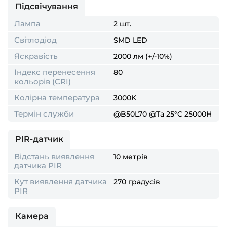
Підсвічування
Лампа
2 шт.
Світлодіод
SMD LED
Яскравість
2000 лм (+/-10%)
Індекс перенесення
80
кольорів (CRI)
Колірна температура
3000K
Термін служби
@B50L70 @Ta 25°C 25000H
PIR-датчик
Відстань виявлення
10 метрів
датчика PIR
Кут виявлення датчика
270 градусів
PIR
Камера