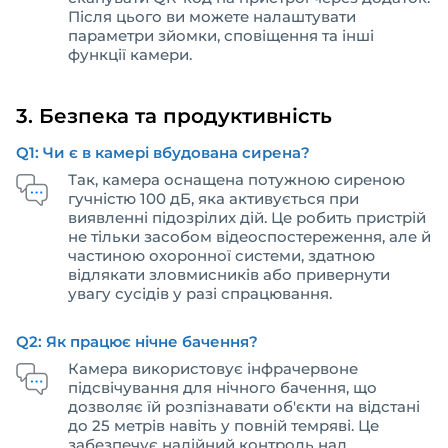
Після цього ви можете налаштувати
параметри зйомки, сповіщення та інші
функції камери.
3. Безпека та продуктивність
Q1: Чи є в камері вбудована сирена?
Так, камера оснащена потужною сиреною
гучністю 100 дБ, яка активується при
виявленні підозрілих дій. Це робить пристрій
не тільки засобом відеоспостереження, але й
частиною охоронної системи, здатною
відлякати зловмисників або привернути
увагу сусідів у разі спрацювання.
Q2: Як працює нічне бачення?
Камера використовує інфрачервоне
підсвічування для нічного бачення, що
дозволяє їй розпізнавати об'єкти на відстані
до 25 метрів навіть у повній темряві. Це
забезпечує надійний контроль над