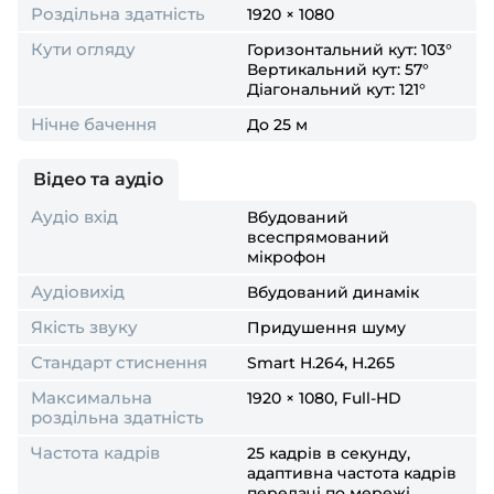
Роздільна здатність
1920 × 1080
Кути огляду
Горизонтальний кут: 103°
Вертикальний кут: 57°
Діагональний кут: 121°
Нічне бачення
До 25 м
Відео та аудіо
Аудіо вхід
Вбудований
всеспрямований
мікрофон
Аудіовихід
Вбудований динамік
Якість звуку
Придушення шуму
Стандарт стиснення
Smart H.264, H.265
Максимальна
1920 × 1080, Full-HD
роздільна здатність
Частота кадрів
25 кадрів в секунду,
адаптивна частота кадрів
передачі по мережі