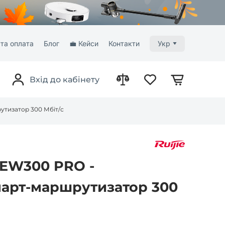
та оплата
Блог
💼 Кейси
Контакти
Укр
Вхід до кабінету
утизатор 300 Мбіт/с
-EW300 PRO -
арт-маршрутизатор 300