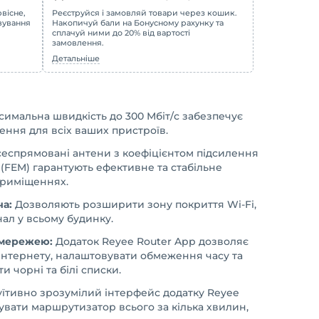
вісне,
Реєструйся і замовляй товари через кошик.
овування
Накопичуй бали на Бонусному рахунку та
сплачуй ними до 20% від вартості
замовлення.
Детальніше
имальна швидкість до 300 Мбіт/с забезпечує
ення для всіх ваших пристроїв.
еспрямовані антени з коефіцієнтом підсилення
у (FEM) гарантують ефективне та стабільне
приміщеннях.
а:
Дозволяють розширити зону покриття Wi-Fi,
ал у всьому будинку.
 мережею:
Додаток Reyee Router App дозволяє
 інтернету, налаштовувати обмеження часу та
и чорні та білі списки.
уїтивно зрозумілий інтерфейс додатку Reyee
увати маршрутизатор всього за кілька хвилин,