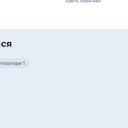
навіть новачкам.
ися
утизатори 1