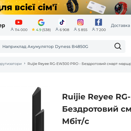
ер
Доставка 
4.9
(538)
114 000
6 908
5 855
7 200
шрутизатори
Ruijie Reyee RG-EW300 PRO - Бездротовий смарт-маршр
Ruijie Reyee RG
Бездротовий см
Мбіт/с