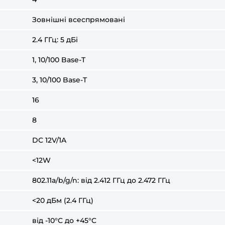
Зовнішні всеспрямовані
2.4 ГГц: 5 дБі
1, 10/100 Base-T
3, 10/100 Base-T
16
8
DC 12V/1A
<12W
802.11a/b/g/n: від 2.412 ГГц до 2.472 ГГц
<20 дБм (2.4 ГГц)
від -10°C до +45°C