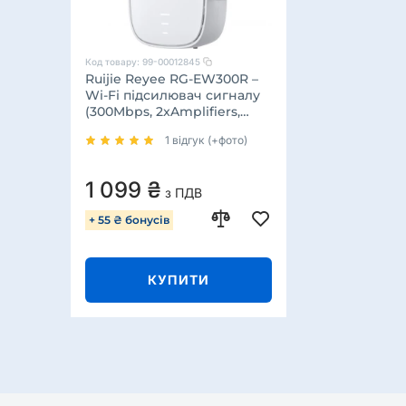
Код товару:
99-00012845
Ruijie Reyee RG-EW300R –
Wi-Fi підсилювач сигналу
(300Mbps, 2xAmplifiers,
WPS)
1 відгук (+фото)
1 099 ₴
з ПДВ
+ 55 ₴ бонусів
КУПИТИ