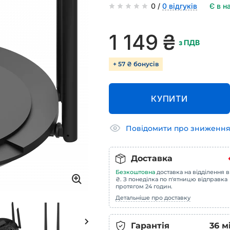
0 /
0 відгуків
Є в н
1 149
₴
з ПДВ
+ 57 ₴ бонусів
КУПИТИ
Повідомити про зниження
Доставка
Безкоштовна
доставка на відділення в
₴. З понеділка по п'ятницю відправка
протягом 24 годин.
Детальніше про доставку
Гарантія
36
м