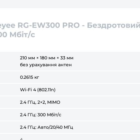
Reyee RG-EW300 PRO - Бездротови
0 Мбіт/с
210 мм × 180 мм × 33 мм
без урахування антен
0.2615 кг
Wi-Fi 4 (802.11n)
2.4 ГГц, 2×2, MIMO
2.4 ГГц: 300 Мбіт/с
2.4 ГГц: Авто/20/40 МГц
4