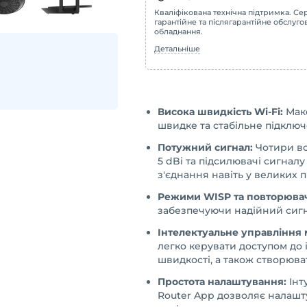
Кваліфікована технічна підтримка. Сер
гарантійне та післягарантійне обслуг
обладнання.
Детальніше
Висока швидкість Wi-Fi:
Макс
швидке та стабільне підключ
Потужний сигнал:
Чотири вс
5 dBi та підсилювачі сигнал
з'єднання навіть у великих 
Режими WISP та повторювач
забезпечуючи надійний сигн
Інтелектуальне управління
легко керувати доступом до
швидкості, а також створюват
Простота налаштування:
Інт
Router App дозволяє налашт