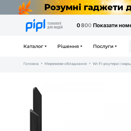
0
8
0
0
Показати ном
Каталог
Рішення
Послуги
Головна
Мережеве обладнання
Wi-Fi-роутери і мар