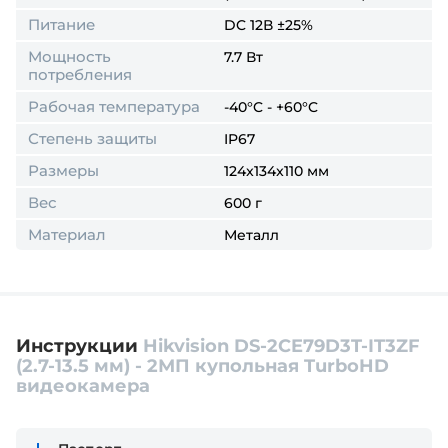
Питание
DC 12В ±25%
Мощность
7.7 Вт
потребления
Рабочая температура
-40°C - +60°C
Степень защиты
IP67
Размеры
124x134x110 мм
Вес
600 г
Материал
Металл
Инструкции
Hikvision DS-2CE79D3T-IT3ZF
(2.7-13.5 мм) - 2МП купольная TurboHD
видеокамера