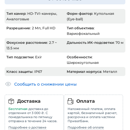
Тип камер
: HD-TVI-камеры,
Форм-фактор
: Купольная
Аналоговые
(Eye-ball)
Разрешение
: 2 Мп, Full HD
Тип объектива
:
Вариофокальный
Фокусное расстояние
: 2.7 ~
Дальность ИК-подсветки
: 70 м
13.5 мм
Тип подсветки
: Exir
Особенности
:
Широкоугольная
Класс защиты
: IP67
Материал корпуса
: Металл
Сообщить о снижении цены
Доставка
Оплата
Бесплатная
доставка до
Наложенный платеж, оплата
отделения от 3 000 ₴. С
картой, безналичный расчет,
понедельника по пятницу
рассрочка и оплата частями
отправка в течение 24 часов.
ПриватБанк.
Подробнее о доставке
Подробнее об оплате