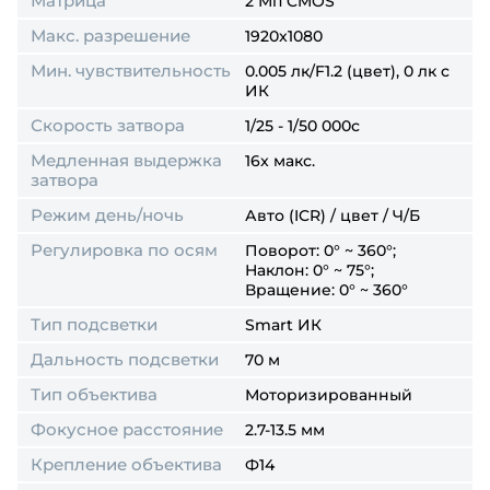
Матрица
2 Мп CMOS
Макс. разрешение
1920x1080
Мин. чувствительность
0.005 лк/F1.2 (цвет), 0 лк с
ИК
Скорость затвора
1/25 - 1/50 000с
Медленная выдержка
16x макс.
затвора
Режим день/ночь
Авто (ICR) / цвет / Ч/Б
Регулировка по осям
Поворот: 0° ~ 360°;
Наклон: 0° ~ 75°;
Вращение: 0° ~ 360°
Тип подсветки
Smart ИК
Дальность подсветки
70 м
Тип объектива
Моторизированный
Фокусное расстояние
2.7-13.5 мм
Крепление объектива
Ф14