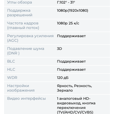
Углы обзора
Г:102° - 31°
Поддержка
1080p(1920x1080)
разрешений
Частота кадров
1080p 25 к/с
(главный поток)
Регулировка усиления
Поддерживает
(AGC)
Подавление шума
3D
(DNR )
BLC
Поддерживает
HLC
Поддерживает
WDR
120 дБ
Настройки
Яркость, Резкость,
изображения
Зеркало
Видео интерфейсы
1 аналоговый HD-
видеовыход, кнопка
переключения
(TVI/AHD/CVI/CVBS)