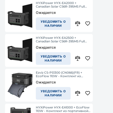
HYXiPower HYX-EA2000 +
Canadian Solar CS6R-395MS Full
Black - Комплект из портативной
Ожидается
зарядной станции и солнечной
панели
УВЕДОМИТЬ О
НАЛИЧИИ
HYXiPower HYX-EA2500 +
Canadian Solar CS6R-395MS Full
Black - Комплект из портативной
Ожидается
зарядной станции и солнечной
панели
УВЕДОМИТЬ О
НАЛИЧИИ
Ezviz CS-PS1300 (CN066)(FR) +
EcoFlow 110W - Комплект из
портативной зарядной станции и
Ожидается
солнечной панели
УВЕДОМИТЬ О
НАЛИЧИИ
HYXiPower HYX-EA1000 + EcoFlow
110W - Комплект из портативной