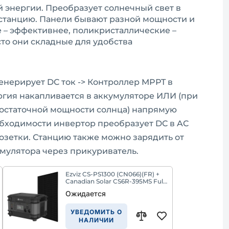
 энергии. Преобразует солнечный свет в
т станцию. Панели бывают разной мощности и
 – эффективнее, поликристаллические –
сто они складные для удобства
енерирует DC ток -> Контроллер MPPT в
ергия накапливается в аккумуляторе ИЛИ (при
остаточной мощности солнца) напрямую
обходимости инвертор преобразует DC в AC
озетки. Станцию также можно зарядить от
умулятора через прикуриватель.
Ezviz CS-PS1300 (CN066)(FR) +
Canadian Solar CS6R-395MS Full
Black - Комплект из
Ожидается
портативной зарядной станции
и солнечной панели
УВЕДОМИТЬ О
НАЛИЧИИ