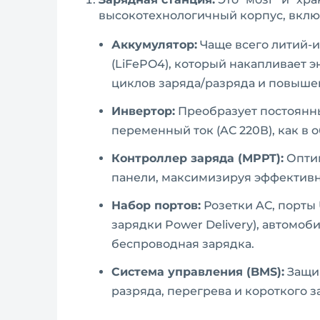
высокотехнологичный корпус, вкл
Аккумулятор:
Чаще всего литий-и
(LiFePO4), который накапливает 
циклов заряда/разряда и повыше
Инвертор:
Преобразует постоянны
переменный ток (AC 220В), как в 
Контроллер заряда (MPPT):
Оптим
панели, максимизируя эффективн
Набор портов:
Розетки AC, порты 
зарядки Power Delivery), автомоб
беспроводная зарядка.
Система управления (BMS):
Защищ
разряда, перегрева и короткого 