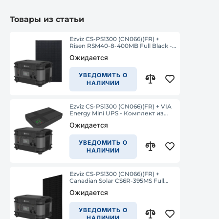
Товары из статьи
Ezviz CS-PS1300 (CN066)(FR) +
Risen RSM40-8-400MB Full Black -
Комплект из портативной
Ожидается
зарядной станции и солнечной
панели
УВЕДОМИТЬ О
НАЛИЧИИ
Ezviz CS-PS1300 (CN066)(FR) + VIA
Energy Mini UPS - Комплект из
портативной зарядной станции и
Ожидается
ИБП для роутера
УВЕДОМИТЬ О
НАЛИЧИИ
Ezviz CS-PS1300 (CN066)(FR) +
Canadian Solar CS6R-395MS Full
Black - Комплект из портативной
Ожидается
зарядной станции и солнечной
панели
УВЕДОМИТЬ О
НАЛИЧИИ