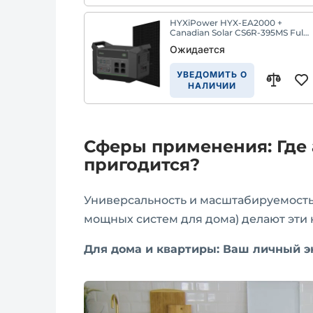
HYXiPower HYX-EA2000 +
Canadian Solar CS6R-395MS Full
Black - Комплект из
Ожидается
портативной зарядной станции
и солнечной панели
УВЕДОМИТЬ О
НАЛИЧИИ
Сферы применения: Где 
пригодится?
Универсальность и масштабируемость
мощных систем для дома) делают эти
Для дома и квартиры: Ваш личный э