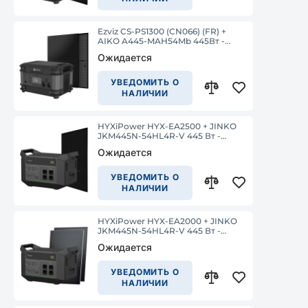
Ezviz CS-PS1300 (CN066) (FR) +
AIKO A445-MAH54Mb 445Вт -
Комплект из портативной
Ожидается
зарядной станции и солнечной
панели
УВЕДОМИТЬ О
НАЛИЧИИ
HYXiPower HYX-EA2500 + JINKO
JKM445N-54HL4R-V 445 Вт -
Комплект из портативной
Ожидается
зарядной станции и солнечной
панели
УВЕДОМИТЬ О
НАЛИЧИИ
HYXiPower HYX-EA2000 + JINKO
JKM445N-54HL4R-V 445 Вт -
Комплект из портативной
Ожидается
зарядной станции и солнечной
панели
УВЕДОМИТЬ О
НАЛИЧИИ