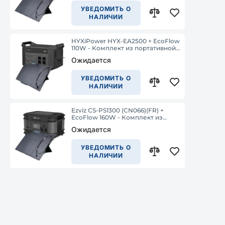
УВЕДОМИТЬ О
НАЛИЧИИ
HYXiPower HYX-EA2500 + EcoFlow
110W - Комплект из портативной
зарядной станции и солнечной
Ожидается
панели
УВЕДОМИТЬ О
НАЛИЧИИ
Ezviz CS-PS1300 (CN066)(FR) +
EcoFlow 160W - Комплект из
портативной зарядной станции и
Ожидается
солнечной панели
УВЕДОМИТЬ О
НАЛИЧИИ