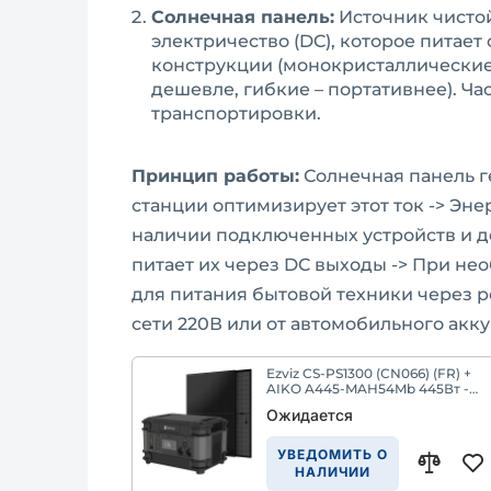
Солнечная панель:
Источник чистой
электричество (DC), которое питае
конструкции (монокристаллические
дешевле, гибкие – портативнее). Ча
транспортировки.
Принцип работы:
Солнечная панель г
станции оптимизирует этот ток -> Эн
наличии подключенных устройств и д
питает их через DC выходы -> При не
для питания бытовой техники через р
сети 220В или от автомобильного акк
Ezviz CS-PS1300 (CN066) (FR) +
AIKO A445-MAH54Mb 445Вт -
Комплект из портативной
Ожидается
зарядной станции и солнечной
панели
УВЕДОМИТЬ О
НАЛИЧИИ