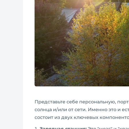
Представьте себе персональную, пор
солнца и/или от сети. Именно это и е
состоит из двух ключевых компоненто
Зарядная станция:
Это "мозг" и "хр