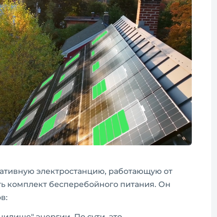
тативную электростанцию, работающую от
сть комплект бесперебойного питания. Он
в:
анилище" энергии. По сути, это