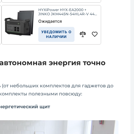
HYXiPower HYX-EA2000 +
JINKO JKM445N-54HL4R-V 445
Вт - Комплект из портативной
Ожидается
зарядной станции и солнечной
панели
УВЕДОМИТЬ О
НАЛИЧИИ
автономная энергия точно
 (от небольших комплектов для гаджетов до
 комплекты полезными повсюду:
нергетический щит