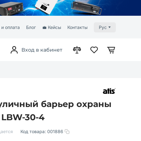
 и оплата
Блог
💼 Кейсы
Контакты
Рус
Вход в кабинет
уличный барьер охраны
 LBW-30-4
ается
Код товара:
001886