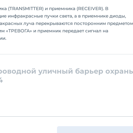
чика (TRANSMITTER) и приемника (RECEIVER). В
ие инфракрасные пучки света, а в приемнике диоды,
ракрасных луча перекрываются посторонним предмето
им «ТРЕВОГА» и приемник передает сигнал на
ии.
роводной уличный барьер охран
4