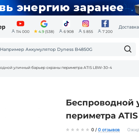
ер
Доставка
4.9
(538)
114 000
6 908
5 855
7 200
одной уличный барьер охраны периметра ATIS LBW-30-4
Беспроводной 
периметра ATIS
0 /
0 отзывов
Ожид