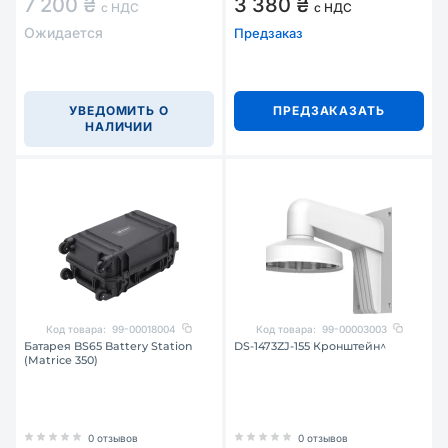
7 200 ₴
3 380 ₴
с НДС
с НДС
Ожидается
Предзаказ
УВЕДОМИТЬ О
ПРЕДЗАКАЗАТЬ
НАЛИЧИИ
Код товара:
99-00018004
Код товара:
99-00003003
Батарея BS65 Battery Station
DS-1473ZJ-155 Кронштейн^
(Matrice 350)
0 отзывов
0 отзывов