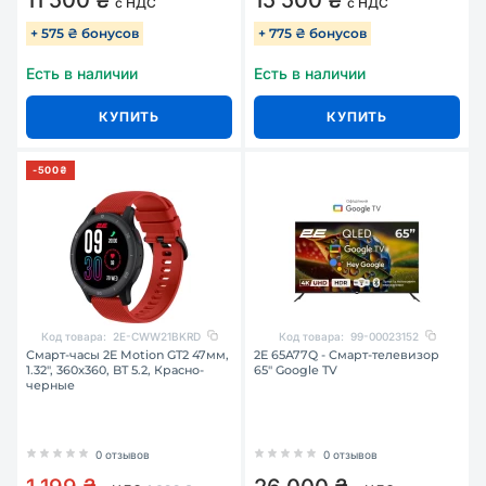
11 500 ₴
15 500 ₴
с НДС
с НДС
+ 575 ₴ бонусов
+ 775 ₴ бонусов
Есть в наличии
Есть в наличии
КУПИТЬ
КУПИТЬ
-500₴
Код товара:
2E-CWW21BKRD
Код товара:
99-00023152
Смарт-часы 2E Motion GT2 47мм,
2E 65A77Q - Смарт-телевизор
1.32", 360x360, BT 5.2, Красно-
65″ Google TV
черные
0 отзывов
0 отзывов