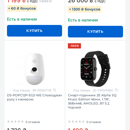
1 199 ₴
26 000 ₴
с НДС
1 699 ₴
с НДС
+ 60 ₴ бонусов
+ 1300 ₴ бонусов
Есть в наличии
Есть в наличии
КУПИТЬ
КУПИТЬ
-500₴
Код товара:
99-00002736
Код товара:
2E-CWW40BK
DS-PDPC12P-EG2-WE Сповіщувач
Смарт-годинник 2E Alpha SQ
руху з камерою
Music Edition 46мм, 1.78",
368x448, AMOLED, BT 5.2,
Чорний
0 отзывов
0 отзывов