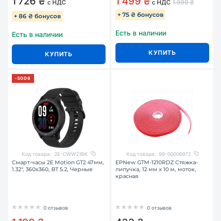
1 726 ₴
1 499 ₴
с НДС
с НДС
1 999 ₴
+ 75 ₴ бонусов
+ 86 ₴ бонусов
Есть в наличии
Есть в наличии
КУПИТЬ
КУПИТЬ
-500₴
Код товара:
2E-CWW21BK
Код товара:
99-00006972
Смарт-часы 2E Motion GT2 47мм,
EPNew GTM-1210RDZ Стяжка-
1.32", 360x360, BT 5.2, Черные
липучка, 12 мм x 10 м, моток,
красная
0 отзывов
0 отзывов