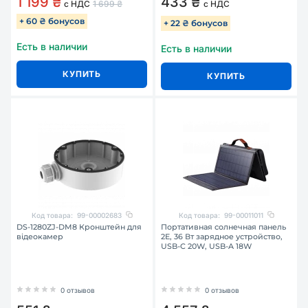
1 199 ₴
433 ₴
с НДС
1 699 ₴
с НДС
+ 60 ₴ бонусов
+ 22 ₴ бонусов
Есть в наличии
Есть в наличии
КУПИТЬ
КУПИТЬ
Код товара:
99-00002683
Код товара:
99-00011011
DS-1280ZJ-DM8 Кронштейн для
Портативная солнечная панель
відеокамер
2E, 36 Вт зарядное устройство,
USB-C 20W, USB-A 18W
0 отзывов
0 отзывов