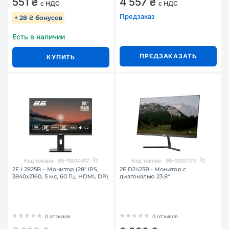
551 ₴
4 557 ₴
с НДС
с НДС
Предзаказ
+ 28 ₴ бонусов
Есть в наличии
ПРЕДЗАКАЗАТЬ
КУПИТЬ
Код товара:
99-10034617
Код товара:
99-00017317
2E L2825B – Монитор (28" IPS,
2E D2423B - Монитор с
3840x2160, 5 мс, 60 Гц, HDMI, DP)
диагональю 23.8″
0 отзывов
0 отзывов