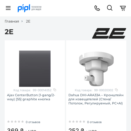
Главная
2E
2E
Код товара:
99-00014052
Код товара:
99-00020302
Ajax CenterButton (1-gang/2-
Dahua DHI-ARA33A – Кронштейн
way) [55] graphite кнопка
для извещателей (Стена/
Потолок, Регулируемый, PC+Al)
0 отзывов
0 отзывов
369 ₴
252 ₴