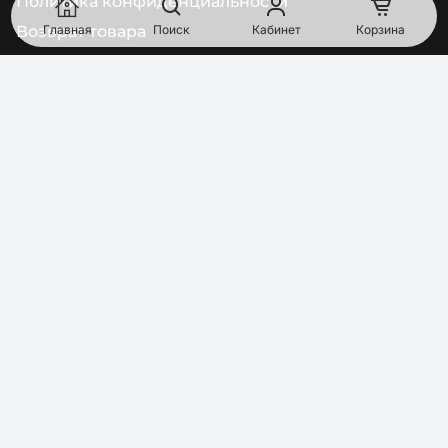
Политика конфиденциальности
Возврат товара
Главная
Поиск
Кабинет
Корзина
АДРЕСА МАГАЗИНОВ
Киев
просп. Голосеевский, дом 92/1, помещение 68 (Пн-Пт:
10:00-17:00)
South Point, Vyskochilova 1566, 140 00, Прага, Чешская
Республика
Bajkalská 16025/29A, 821 01 Братислава, Словацкая
Республика
ТЕЛЕФОН
EMAIL
0
8
0
0
Показати номер
order@pipl.ua
МЫ В СОЦСЕТЯХ