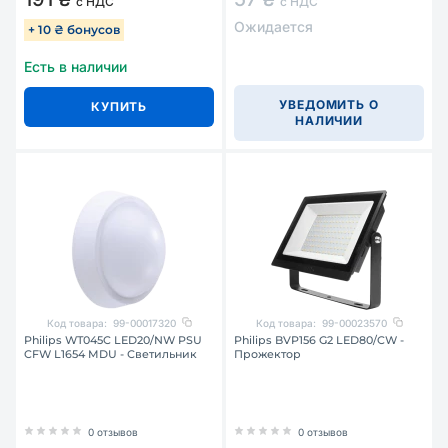
с НДС
с НДС
Ожидается
+ 10 ₴ бонусов
Есть в наличии
УВЕДОМИТЬ О
КУПИТЬ
НАЛИЧИИ
Код товара:
99-00017320
Код товара:
99-00023570
Philips WT045C LED20/NW PSU
Philips BVP156 G2 LED80/CW -
CFW L1654 MDU - Светильник
Прожектор
0 отзывов
0 отзывов