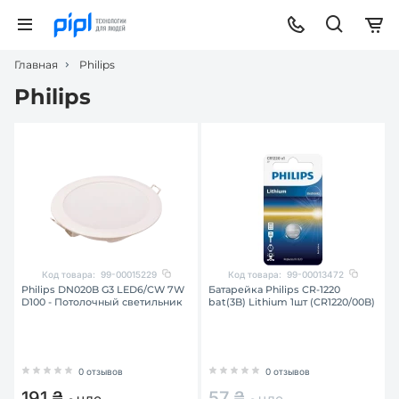
Главная
Philips
Philips
Код товара:
99-00015229
Код товара:
99-00013472
Philips DN020B G3 LED6/CW 7W
Батарейка Philips CR-1220
D100 - Потолочный светильник
bat(3B) Lithium 1шт (CR1220/00B)
0 отзывов
0 отзывов
191 ₴
57 ₴