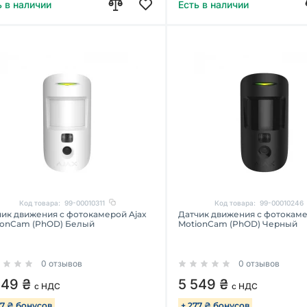
ь в наличии
Есть в наличии
Код товара:
99-00010311
Код товара:
99-00010246
чик движения с фотокамерой Ajax
Датчик движения с фотокаме
ionCam (PhOD) Белый
MotionCam (PhOD) Черный
0 отзывов
0 отзывов
549 ₴
5 549 ₴
с НДС
с НДС
77 ₴ бонусов
+ 277 ₴ бонусов