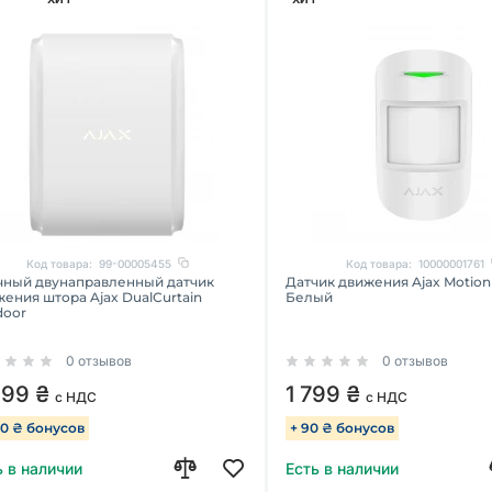
Код товара:
99-00005455
Код товара:
10000001761
чный двунаправленный датчик
Датчик движения Ajax Motion
ения штора Ajax DualCurtain
Белый
door
0 отзывов
0 отзывов
399 ₴
1 799 ₴
с НДС
с НДС
70 ₴ бонусов
+ 90 ₴ бонусов
ь в наличии
Есть в наличии