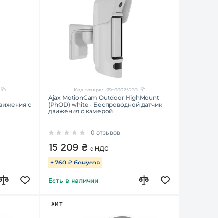
Код товара:
99-00025233
Ajax MotionCam Outdoor HighMount
вижения с
(PhOD) white - Беспроводной датчик
движения с камерой
0 отзывов
15 209 ₴
с НДС
+ 760 ₴ бонусов
Есть в наличии
ХИТ