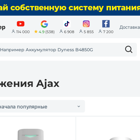
ер
Доставка
4.9
(538)
114 000
6 908
5 855
7 200
жения Ajax
начала популярные