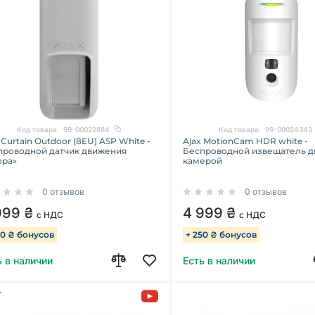
Код товара:
99-00022884
Код товара:
99-00024343
 Curtain Outdoor (8EU) ASP White -
Ajax MotionCam HDR white -
проводной датчик движения
Беспроводной извещатель д
ора»
камерой
0 отзывов
0 отзывов
999 ₴
4 999 ₴
с НДС
с НДС
50 ₴ бонусов
+ 250 ₴ бонусов
ь в наличии
Есть в наличии
Т