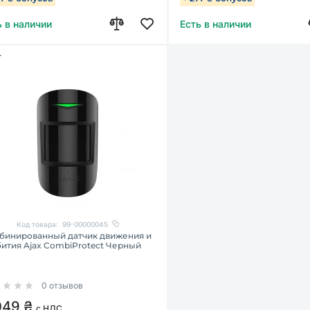
ь в наличии
Есть в наличии
Т
Код товара:
99-00000045
бинированный датчик движения и
бития Ajax CombiProtect Черный
0 отзывов
049 ₴
с НДС