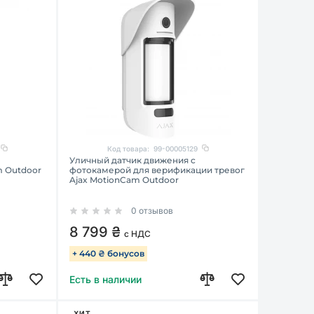
Код товара:
99-00005129
Уличный датчик движения с
m Outdoor
фотокамерой для верификации тревог
Ajax MotionCam Outdoor
0 отзывов
8 799 ₴
с НДС
+ 440 ₴ бонусов
Есть в наличии
ХИТ