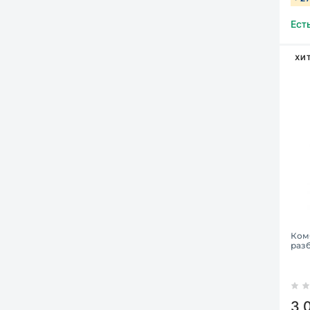
Ест
ХИ
Ком
раз
3 