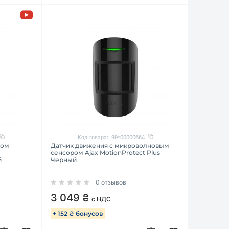
Код товара:
99-00000664
лом
Датчик движения с микроволновым
сенсором Ajax MotionProtect Plus
й
Черный
0 отзывов
3 049 ₴
с НДС
+ 152 ₴ бонусов