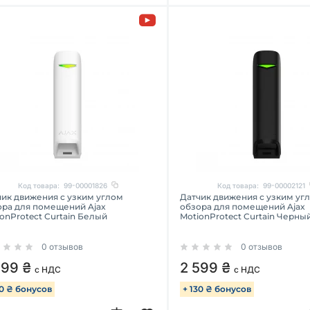
Код товара:
99-00001826
Код товара:
99-00002121
чик движения с узким углом
Датчик движения с узким уг
ора для помещений Ajax
обзора для помещений Ajax
onProtect Curtain Белый
MotionProtect Curtain Черны
0 отзывов
0 отзывов
599 ₴
2 599 ₴
с НДС
с НДС
30 ₴ бонусов
+ 130 ₴ бонусов