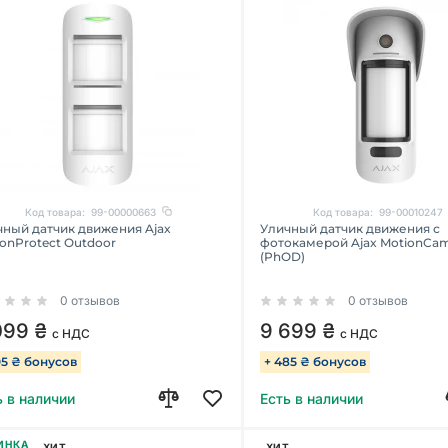
Код товара:
99-00000663
Код товара:
99-00010247
чный датчик движения Ajax
Уличный датчик движения с
onProtect Outdoor
фотокамерой Ajax MotionCa
(PhOD)
0 отзывов
0 отзывов
099 ₴
9 699 ₴
с НДС
с НДС
05 ₴ бонусов
+ 485 ₴ бонусов
ь в наличии
Есть в наличии
ИНКА
ХИТ
ХИТ