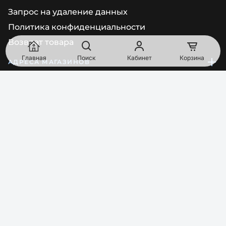
Запрос на удаление данных
Политика конфиденциальности
Возврат товара
Главная
Поиск
Кабинет
Корзина
АДРЕСА МАГАЗИНОВ
Киев
просп. Голосеевский, дом 92/1, помещение 68 (Пн-Пт:
10:00-17:00)
South Point, Vyskochilova 1566, 140 00, Прага, Чешская
Республика
Bajkalská 16025/29A, 821 01 Братислава, Словацкая
Республика
ТЕЛЕФОН
EMAIL
0
8
0
0
Показати номер
order@pipl.ua
МЫ В СОЦСЕТЯХ