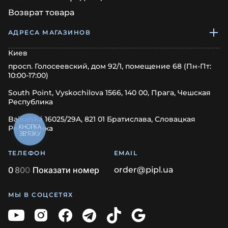
Возврат товара
АДРЕСА МАГАЗИНОВ
Киев
просп. Голосеевский, дом 92/1, помещение 68 (Пн-Пт:
10:00-17:00)
South Point, Vyskochilova 1566, 140 00, Прага, Чешская
Республика
Bajkalská 16025/29A, 821 01 Братислава, Словацкая
КНОПКА
Республика
ЗВ'ЯЗКУ
ТЕЛЕФОН
EMAIL
0
8
0
0
Показати номер
order@pipl.ua
МЫ В СОЦСЕТЯХ