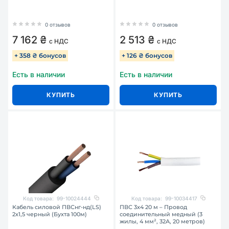
0 отзывов
0 отзывов
7 162 ₴
2 513 ₴
с НДС
с НДС
+ 358 ₴ бонусов
+ 126 ₴ бонусов
Есть в наличии
Есть в наличии
КУПИТЬ
КУПИТЬ
Код товара:
99-10024444
Код товара:
99-10034417
Кабель силовой ПВСнг-нд(LS)
ПВС 3х4 20 м – Провод
2х1,5 черный (Бухта 100м)
соединительный медный (3
жилы, 4 мм², 32А, 20 метров)