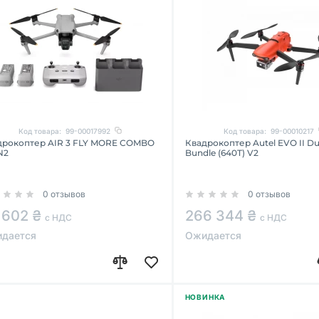
Код товара:
99-00017992
Код товара:
99-00010217
дрокоптер AIR 3 FLY MORE COMBO
Квадрокоптер Autel EVO II D
N2
Bundle (640T) V2
0 отзывов
0 отзывов
 602 ₴
266 344 ₴
с НДС
с НДС
дается
Ожидается
НОВИНКА