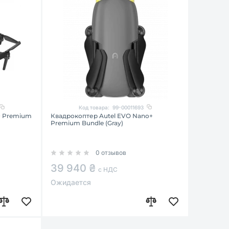
Код товара:
99-00011693
+ Premium
Квадрокоптер Autel EVO Nano+
Premium Bundle (Gray)
0 отзывов
39 940 ₴
с НДС
Ожидается