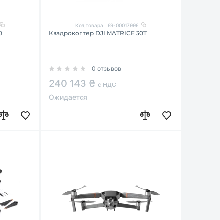
Код товара:
99-00017999
0
Квадрокоптер DJI MATRICE 30T
0 отзывов
240 143 ₴
с НДС
Ожидается