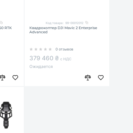
Код товара:
99-00012012
50 RTK
Квадрокоптер DJI Mavic 2 Enterprise
Advanced
0 отзывов
379 460 ₴
с НДС
Ожидается