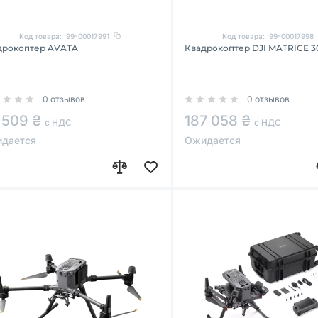
Код товара:
99-00017991
Код товара:
99-00017998
дрокоптер AVATA
Квадрокоптер DJI MATRICE 3
0 отзывов
0 отзывов
 509 ₴
187 058 ₴
с НДС
с НДС
дается
Ожидается