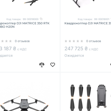
Код товара:
99-00018000
Код товара:
99-00018001
дрокоптер DJI MATRICE 350 RTK
Квадрокоптер DJI MATRICE 3
BO H20N
0 отзывов
0 отзывов
3 187 ₴
247 725 ₴
с НДС
с НДС
дается
Ожидается