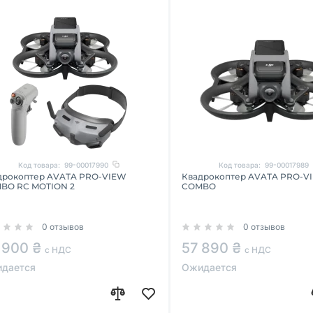
Код товара:
99-00017990
Код товара:
99-00017989
дрокоптер AVATA PRO-VIEW
Квадрокоптер AVATA PRO-V
BO RC MOTION 2
COMBO
0 отзывов
0 отзывов
 900 ₴
57 890 ₴
с НДС
с НДС
дается
Ожидается