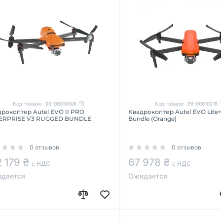
Код товара:
99-00018008
Код товара:
99-00010216
рокоптер Autel EVO II PRO
Квадрокоптер Autel EVO Lite
ERPRISE V3 RUGGED BUNDLE
Bundle (Orange)
0 отзывов
0 отзывов
2 179 ₴
67 978 ₴
с НДС
с НДС
дается
Ожидается