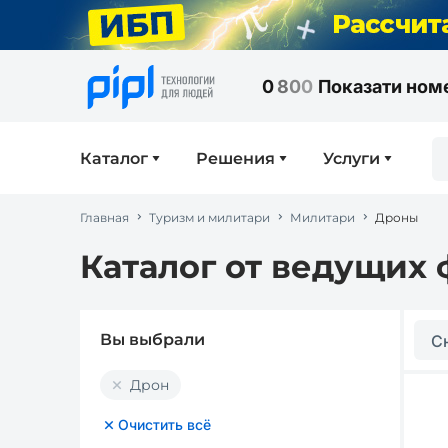
0
8
0
0
Показати ном
Каталог
Решения
Услуги
Главная
Туризм и милитари
Милитари
Дроны
Каталог от ведущих 
Вы выбрали
С
Дрон
Очистить всё