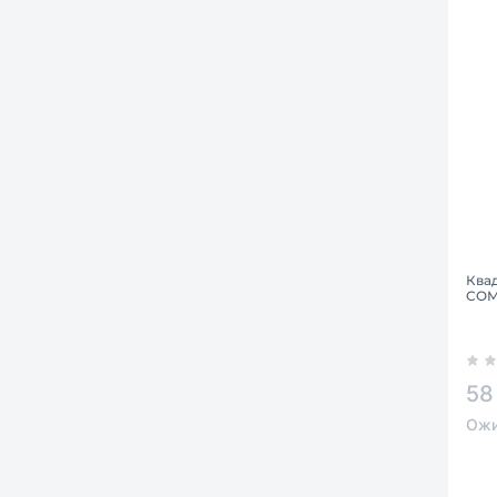
Ква
COM
58
Ожи