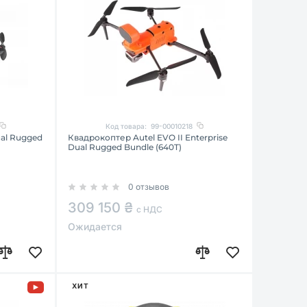
Код товара:
99-00010218
ual Rugged
Квадрокоптер Autel EVO II Enterprise
Dual Rugged Bundle (640T)
0 отзывов
309 150 ₴
с НДС
Ожидается
ХИТ