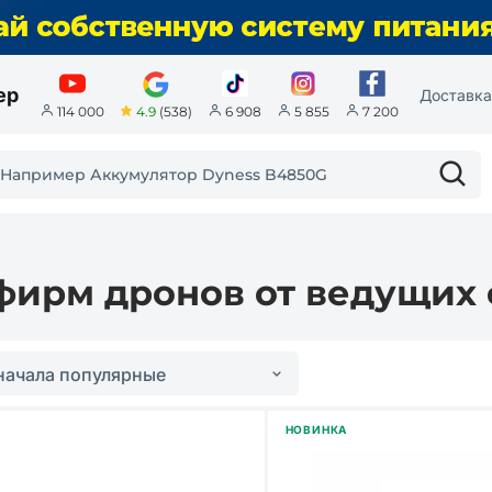
ер
Доставка
4.9
(538)
114 000
6 908
5 855
7 200
фирм дронов от ведущих 
начала популярные
НОВИНКА