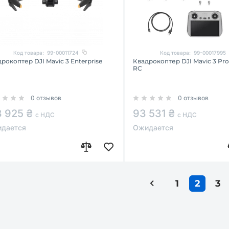
Код товара:
99-00011724
Код товара:
99-00017995
рокоптер DJI Mavic 3 Enterprise
Квадрокоптер DJI Mavic 3 Pro
RC
0 отзывов
0 отзывов
3 925 ₴
93 531 ₴
с НДС
с НДС
дается
Ожидается
1
2
3