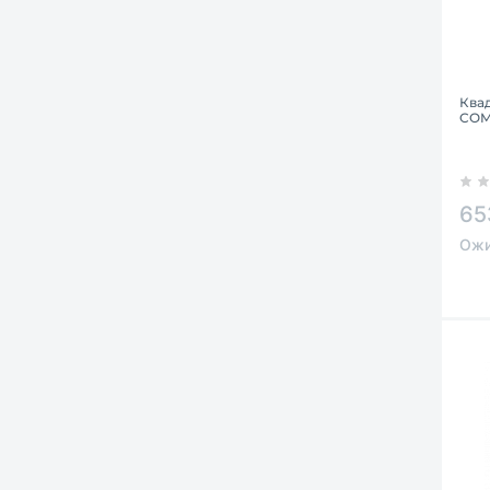
Ква
COM
65
Ожи