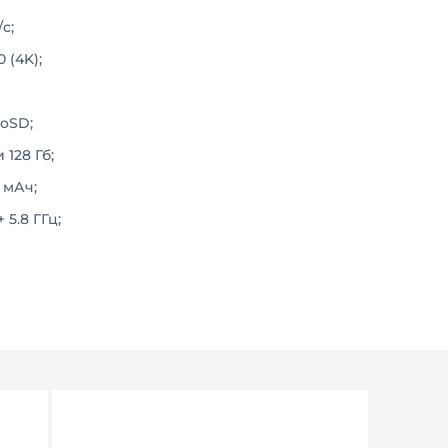
с;
 (4K);
oSD;
128 Гб;
 мАч;
 5.8 ГГц;