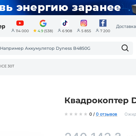
ер
Доставка
4.9
(538)
114 000
6 908
5 855
7 200
ICE 30T
Квадрокоптер D
0 /
0 отзывов
Ожид