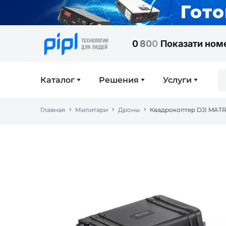
0
8
0
0
Показати ном
Каталог
Решения
Услуги
Главная
Милитари
Дроны
Квадрокоптер DJI MATR