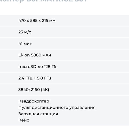
470 х 585 х 215 мм
23 м/с
41 мин
Li-Ion 5880 мАч
microSD до 128 Гб
2.4 ГГц + 5.8 ГГц
3840x2160 (4K)
Квадрокоптер
Пульт дистанционного управления
Зарядная станция
Кейс