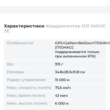
Характеристики
Квадрокоптер DJI MAVIC
3E
Особенности
GPS+Galileo+BeiDou+ГЛОНАС
(ГЛОНАСС
поддерживается только
при включенном RTK)
Вес
915 г
Размеры
34.8х28.3х10.8 см
Радиус управления
15 000 м
Макс. скорость полета
75,6 км/ч
Макс. время полета
43 мин
Макс. высота полета
6 000 м