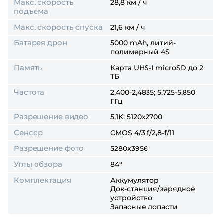
Макс. скорость
28,8 км / ч
подъема
Макс. скорость спуска
21,6 км / ч
Батарея дрон
5000 mAh, литий-
полимерный 4S
Память
Карта UHS-I microSD до 2
ТБ
Частота
2,400-2,4835; 5,725-5,850
ГГц
Разрешение видео
5,1K: 5120x2700
Сенсор
CMOS 4/3 f/2,8-f/11
Разрешение фото
5280x3956
Углы обзора
84°
Комплектация
Аккумулятор
Док-станция/зарядное
устройство
Запасные лопасти