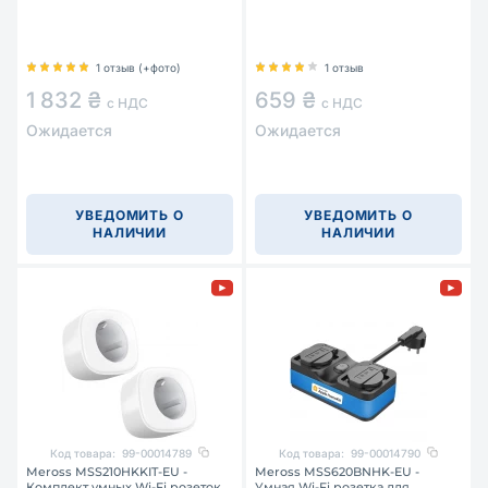
1 отзыв (+фото)
1 отзыв
1 832 ₴
659 ₴
с НДС
с НДС
Ожидается
Ожидается
УВЕДОМИТЬ О
УВЕДОМИТЬ О
НАЛИЧИИ
НАЛИЧИИ
Код товара:
99-00014789
Код товара:
99-00014790
Meross MSS210HKKIT-EU -
Meross MSS620BNHK-EU -
Комплект умных Wi-Fi розеток
Умная Wi-Fi розетка для