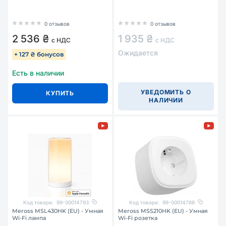
0 отзывов
0 отзывов
2 536 ₴
1 935 ₴
с НДС
с НДС
Ожидается
+ 127 ₴ бонусов
Есть в наличии
УВЕДОМИТЬ О
КУПИТЬ
НАЛИЧИИ
Код товара:
99-00014793
Код товара:
99-00014788
Meross MSL430HK (EU) - Умная
Meross MSS210HK (EU) - Умная
Wi-Fi лампа
Wi-Fi розетка