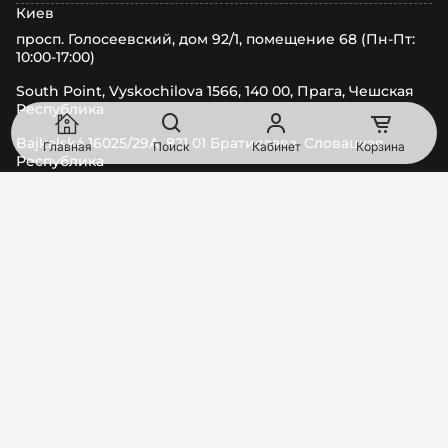
Киев
просп. Голосеевский, дом 92/1, помещение 68 (Пн-Пт:
10:00-17:00)
South Point, Vyskochilova 1566, 140 00, Прага, Чешская
Республика
Bajkalská 16025/29A, 821 01 Братислава, Словацкая
Главная
Поиск
Кабинет
Корзина
Республика
ТЕЛЕФОН
EMAIL
0
8
0
0
Показати номер
order@pipl.ua
МЫ В СОЦСЕТЯХ
ГРАФИК РАБОТЫ
Пн–Пт:
09:00-18:00