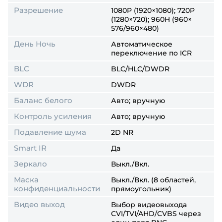
Разрешение
1080P (1920×1080); 720P
(1280×720); 960H (960×
576/960×480)
День Ночь
Автоматическое
переключение по ICR
BLC
BLC/HLC/DWDR
WDR
DWDR
Баланс белого
Авто; вручную
Контроль усиления
Авто; вручную
Подавление шума
2D NR
Smart IR
Да
Зеркало
Выкл./Вкл.
Маска
Выкл./Вкл. (8 областей,
конфиденциальности
прямоугольник)
Видео выход
Выбор видеовыхода
CVI/TVI/AHD/CVBS через