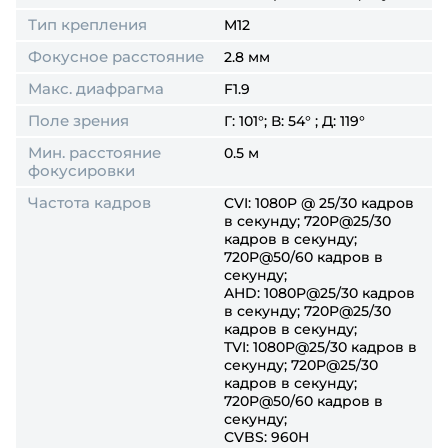
Тип крепления
M12
Фокусное расстояние
2.8 мм
Макс. диафрагма
F1.9
Поле зрения
Г: 101°; В: 54° ; Д: 119°
Мин. расстояние
0.5 м
фокусировки
Частота кадров
CVI: 1080P @ 25/30 кадров
в секунду; 720P@25/30
кадров в секунду;
720P@50/60 кадров в
секунду;
AHD: 1080P@25/30 кадров
в секунду; 720P@25/30
кадров в секунду;
TVI: 1080P@25/30 кадров в
секунду; 720P@25/30
кадров в секунду;
720P@50/60 кадров в
секунду;
CVBS: 960H