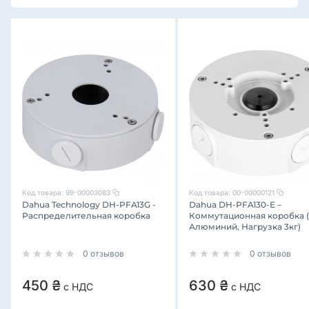
Код товара:
99-00003083
Код товара:
00-00000121
Dahua Technology DH-PFA13G -
Dahua DH-PFA130-E –
Распределительная коробка
Коммутационная коробка (
Алюминий, Нагрузка 3кг)
0 отзывов
0 отзывов
450 ₴
630 ₴
с НДС
с НДС