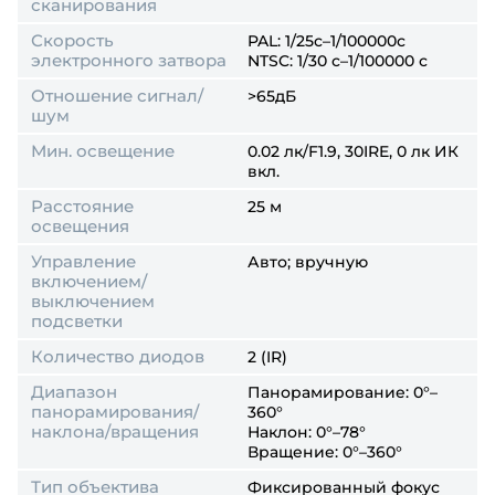
сканирования
Скорость
PAL: 1/25с–1/100000с
электронного затвора
NTSC: 1/30 с–1/100000 с
Отношение сигнал/
>65дБ
шум
Мин. освещение
0.02 лк/F1.9, 30IRE, 0 лк ИК
вкл.
Расстояние
25 м
освещения
Управление
Авто; вручную
включением/
выключением
подсветки
Количество диодов
2 (IR)
Диапазон
Панорамирование: 0°–
панорамирования/
360°
наклона/вращения
Наклон: 0°–78°
Вращение: 0°–360°
Тип объектива
Фиксированный фокус