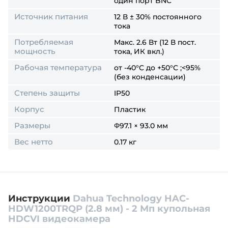
один порт BNC
Источник питания
12 В ± 30% постоянного
тока
Потребляемая
Макс. 2.6 Вт (12 В пост.
мощность
тока, ИК вкл.)
Рабочая температура
от -40°C до +50°C ;<95%
(без конденсации)
Степень защиты
IP50
Корпус
Пластик
Размеры
Φ97.1 × 93.0 мм
Вес нетто
0.17 кг
Инструкции
Dahua Technology HAC-
HDW1200TRQP (2.8 мм) - 2 Мп купольная
HDCVI видеокамера