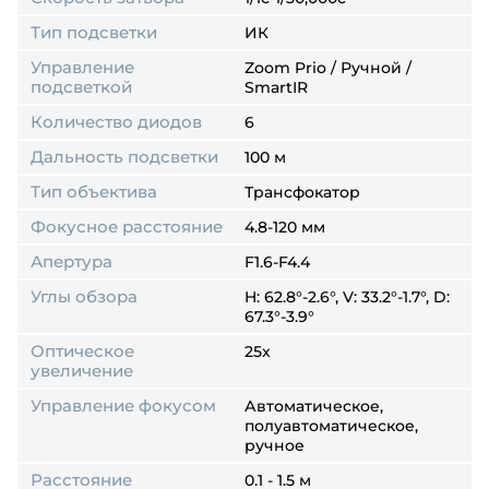
Тип подсветки
ИК
Управление
Zoom Prio / Ручной /
подсветкой
SmartIR
Количество диодов
6
Дальность подсветки
100 м
Тип объектива
Трансфокатор
Фокусное расстояние
4.8-120 мм
Апертура
F1.6-F4.4
Углы обзора
H: 62.8°-2.6°, V: 33.2°-1.7°, D:
67.3°-3.9°
Оптическое
25x
увеличение
Управление фокусом
Автоматическое,
полуавтоматическое,
ручное
Расстояние
0.1 - 1.5 м