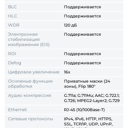
BLC
Поддерживается
HLC
Поддерживается
WDR
120 дБ
Электронная
Поддерживается
стабилизация
изображения (EIS)
ROI
Поддерживается
Defog
Поддерживается
Цифровое увеличение
16x
Основные функции
Приватные маски (24
обработки
зоны), Flip 180°
Аудио компрессия
G.711a; G.711Mu; AAC; G.722.1;
G.726; MPEG2-Layer2; G.729
Ethernet
RJ-45 (10/100Base-T)
Сетевые протоколы
IPv4, IPv6, HTTP, HTTPS,
SSL, TCP/IP, UDP, UPnP,