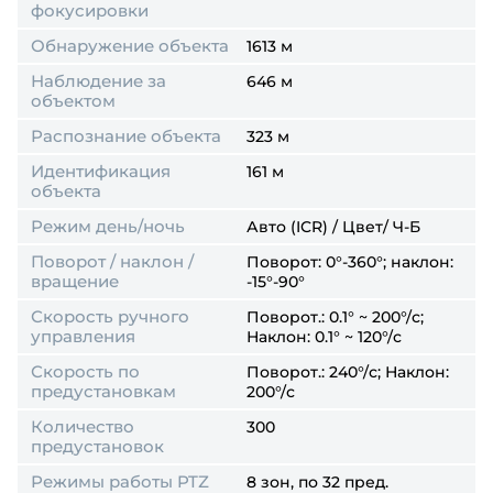
фокусировки
Обнаружение объекта
1613 м
Наблюдение за
646 м
объектом
Распознание объекта
323 м
Идентификация
161 м
объекта
Режим день/ночь
Авто (ICR) / Цвет/ Ч-Б
Поворот / наклон /
Поворот: 0°-360°; наклон:
вращение
-15°-90°
Скорость ручного
Поворот.: 0.1° ~ 200°/с;
управления
Наклон: 0.1° ~ 120°/с
Скорость по
Поворот.: 240°/с; Наклон:
предустановкам
200°/с
Количество
300
предустановок
Режимы работы PTZ
8 зон, по 32 пред.