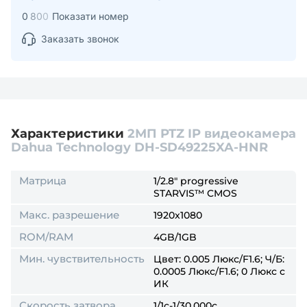
0
8
0
0
Показати номер
Заказать звонок
Характеристики
2МП PTZ IP видеокамера
Dahua Technology DH-SD49225XA-HNR
Матрица
1/2.8" progressive
STARVIS™ CMOS
Макс. разрешение
1920x1080
ROM/RAM
4GB/1GB
Мин. чувствительность
Цвет: 0.005 Люкс/F1.6; Ч/Б:
0.0005 Люкс/F1.6; 0 Люкс c
ИК
Скорость затвора
1/1с-1/30,000с