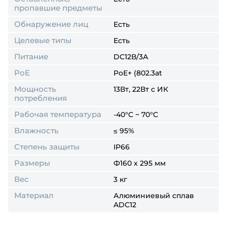
пропавшие предметы
Обнаружение лиц
Есть
Целевые типы
Есть
Питание
DC12В/3А
PoE
PoE+ (802.3at
Мощность
13Вт, 22Вт c ИК
потребления
Рабочая температура
-40°C ~ 70°C
Влажность
≤ 95%
Степень защиты
IP66
Размеры
Ф160 х 295 мм
Вес
3 кг
Материал
Алюминиевый сплав
ADC12