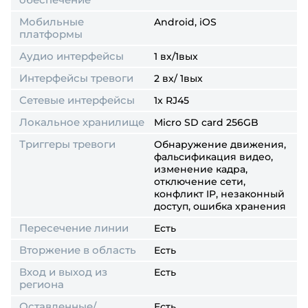
Мобильные
Android, iOS
платформы
Аудио интерфейсы
1 вх/1вых
Интерфейсы тревоги
2 вх/ 1вых
Сетевые интерфейсы
1x RJ45
Локальное хранилище
Micro SD card 256GB
Триггеры тревоги
Обнаружение движения,
фальсификация видео,
изменение кадра,
отключение сети,
конфликт IP, незаконный
доступ, ошибка хранения
Пересечение линии
Есть
Вторжение в область
Есть
Вход и выход из
Есть
региона
Оставленные/
Есть