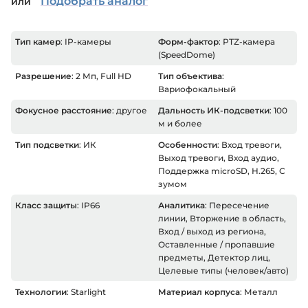
Подобрать аналог
или
Тип камер
: IP-камеры
Форм-фактор
: PTZ-камера
(SpeedDome)
Разрешение
: 2 Мп, Full HD
Тип объектива
:
Вариофокальный
Фокусное расстояние
: другое
Дальность ИК-подсветки
: 100
м и более
Тип подсветки
: ИК
Особенности
: Вход тревоги,
Выход тревоги, Вход аудио,
Поддержка microSD, H.265, С
зумом
Класс защиты
: IP66
Аналитика
: Пересечение
линии, Вторжение в область,
Вход / выход из региона,
Оставленные / пропавшие
предметы, Детектор лиц,
Целевые типы (человек/авто)
Технологии
: Starlight
Материал корпуса
: Металл