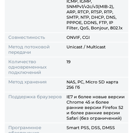
ICMP, IGMP,
SNMPv1/v2c/v3(MIB-2),
ARP, RTCP, RTSP, RTP,
SMTP, NTP, DHCP, DNS,
PPPOE, DDNS, FTP, IP
Filter, QoS, Bonjour, 802.1x
Совместимость
ONVIF, CGI
Метод потоковой
Unicast / Multicast
передачи
Количество
19
одновременных
подключений
Метод хранения
NAS, PC, Micro SD карта
256 Гб
Поддержка браузеров
IE7 и более новые версии
Chrome 45 и более
ранние версии Firefox 52
и более ранние версии
Safari (без ограничений)
Программное
Smart PSS, DSS, DMSS
обеспечение