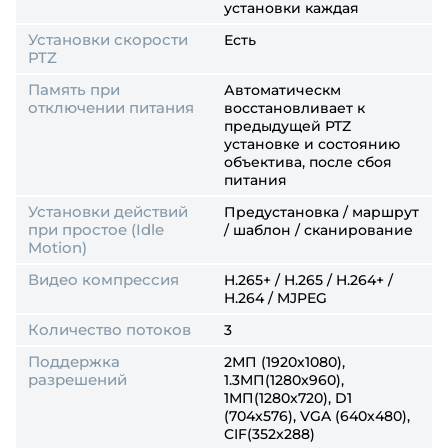
установки каждая
Установки скорости
Есть
PTZ
Память при
Автоматическм
отключении питания
восстановливает к
предыдущей PTZ
установке и состоянию
объектива, после сбоя
питания
Установки действий
Предустановка / маршрут
при простое (Idle
/ шаблон / сканирование
Motion)
Видео компрессия
H.265+ / H.265 / H.264+ /
H.264 / MJPEG
Количество потоков
3
Поддержка
2МП (1920x1080),
разрешений
1.3MП(1280x960),
1МП(1280x720), D1
(704x576), VGA (640x480),
CIF(352x288)