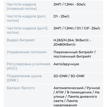
Частота кадров
2МП / 1.3Мп - 50к/с
(главный поток)
Частота кадров (доп.
D1 - 25к/с
поток)
Частота кадров (доп2.
2МП / 1.3Мп / D1 / CIF- 25к/с
поток)
Видео битрейт
H.265/H.264: 3Кбит/с -
20480Кбит/с
Управление потоком
Переменный битрейт /
постоянный битрейт
Регулировка усиления
Авто/вручную
(AGC)
Подавление шума
2D-DNR / 3D-DNR
(DNR )
Баланс белого
Автоматический / Ручной
/ ATW / В помещении / На
улице / Лампа дневного
света / Лампа
накаливания