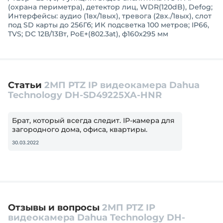
(охрана периметра), детектор лиц, WDR(120dB), Defog;
Интерфейсы: аудио (1вх/1вых), тревога (2вх./1вых), слот
под SD карты до 256Гб; ИК подсветка 100 метров; IP66,
TVS; DC 12В/13Вт, PoE+(802.3at), ф160x295 мм
Статьи
2МП PTZ IP видеокамера Dahua
Technology DH-SD49225XA-HNR
Брат, который всегда следит. ІР-камера для
загородного дома, офиса, квартиры.
30.03.2022
Отзывы и вопросы
2МП PTZ IP
видеокамера Dahua Technology DH-