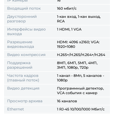
IP камеры
16
Входящий поток
160 мбит/с
Двусторонний
1-кан вход, 1-кан выход,
разговор
RCA
Интерфейсы видео
1 HDMI, 1 VGA
выхода
Разрешение
HDMI: 4096 x2160; VGA:
видеовыхода
1920×1080
Видео компрессия
H.265+/H.265/H.264+/H.264
Поддержка
8МП, 6МП, 5МП, 4МП,
разрешений
3МП, 1080p, 720p
Частота кадров
1 канал - 8Мп, 5 каналов -
(главный поток)
1080p
Видео детекция
Программный детектор,
VCA события с камер
Просмотр архива
16 каналов
Ethernet
1 RJ-45 10/100/1000 Мбит/с