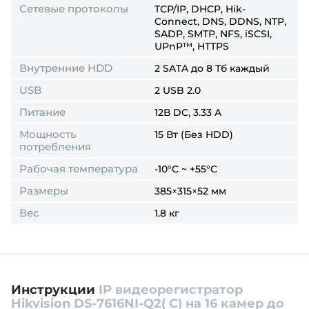
Сетевые протоколы
TCP/IP, DHCP, Hik-
Connect, DNS, DDNS, NTP,
SADP, SMTP, NFS, iSCSI,
UPnP™, HTTPS
Внутренние HDD
2 SATA до 8 Тб каждый
USB
2 USB 2.0
Питание
12В DC, 3.33 A
Мощность
15 Вт (Без HDD)
потребления
Рабочая температура
-10°C ~ +55°C
Размеры
385×315×52 мм
Вес
1.8 кг
Инструкции
IP видеорегистратор
Hikvision DS-7616NI-Q2( C) на 16 камер до