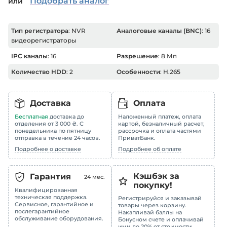
Подобрать аналог
или
Тип регистратора
: NVR
Аналоговые каналы (BNC)
: 16
видеорегистраторы
IPC каналы
: 16
Разрешение
: 8 Мп
Количество HDD
: 2
Особенности
: H.265
Доставка
Оплата
Бесплатная
доставка до
Наложенный платеж, оплата
отделения от 3 000 ₴. С
картой, безналичный расчет,
понедельника по пятницу
рассрочка и оплата частями
отправка в течение 24 часов.
ПриватБанк.
Подробнее о доставке
Подробнее об оплате
Кэшбэк за
Гарантия
24
мес.
покупку!
Квалифицированная
техническая поддержка.
Регистрируйся и заказывай
Сервисное, гарантийное и
товары через корзину.
послегарантийное
Накапливай баллы на
обслуживание оборудования.
Бонусном счете и оплачивай
ими до 20% от стоимости