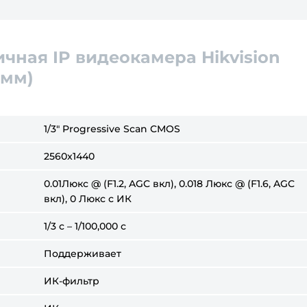
чная IP видеокамера Hikvision
 мм)
1/3" Progressive Scan CMOS
2560x1440
0.01Люкс @ (F1.2, AGC вкл), 0.018 Люкс @ (F1.6, AGC
вкл), 0 Люкс с ИК
1/3 с – 1/100,000 с
Поддерживает
ИК-фильтр