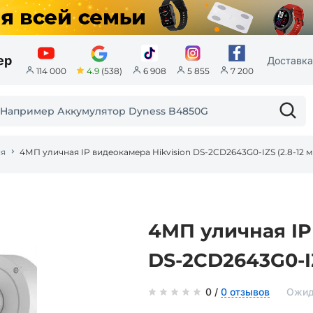
ер
Доставка
4.9
(538)
114 000
6 908
5 855
7 200
ия
4МП уличная IP видеокамера Hikvision DS-2CD2643G0-IZS (2.8-12 м
4МП уличная IP
DS-2CD2643G0-IZ
0 /
0 отзывов
Ожид