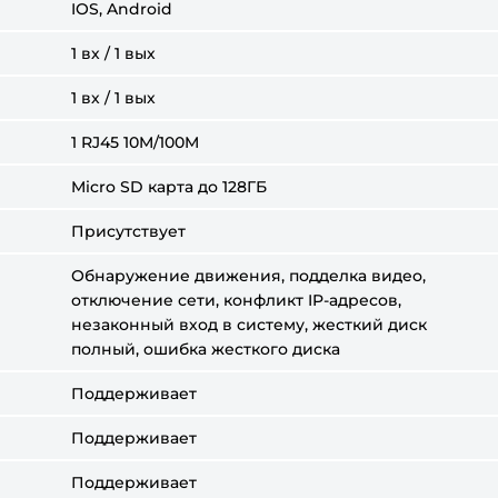
IOS, Android
1 вх / 1 вых
1 вх / 1 вых
1 RJ45 10M/100M
Micro SD карта до 128ГБ
Присутствует
Обнаружение движения, подделка видео,
отключение сети, конфликт IP-адресов,
незаконный вход в систему, жесткий диск
полный, ошибка жесткого диска
Поддерживает
Поддерживает
Поддерживает