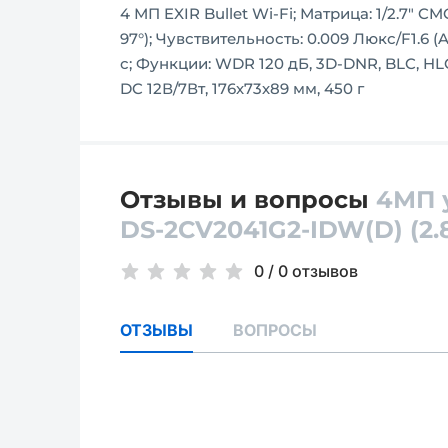
4 МП EXIR Bullet Wi-Fi; Матрица: 1/2.7" CM
97°); Чувствительность: 0.009 Люкс/F1.6 (AG
с; Функции: WDR 120 дБ, 3D-DNR, BLC, HLC;
DC 12В/7Вт, 176х73х89 мм, 450 г
Отзывы и вопросы
4МП у
DS-2CV2041G2-IDW(D) (2.
0
/
0 отзывов
ОТЗЫВЫ
ВОПРОСЫ