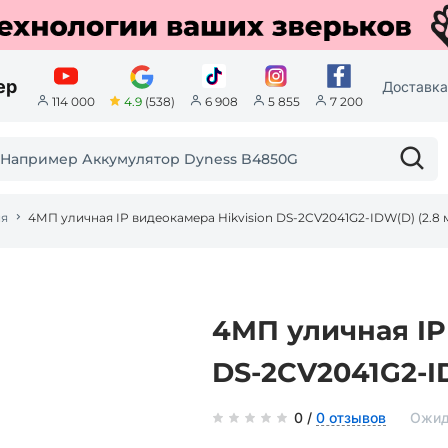
ер
Доставка
4.9
(538)
114 000
6 908
5 855
7 200
ия
4МП уличная IP видеокамера Hikvision DS-2CV2041G2-IDW(D) (2.8 
4МП уличная IP
DS-2CV2041G2-ID
0 /
0 отзывов
Ожид