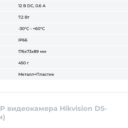
12 В DC, 0.6 A
7.2 Вт
-30°C - +60°C
IP66
176х73х89 мм
450 г
Металл+Пластик
P видеокамера Hikvision DS-
м)