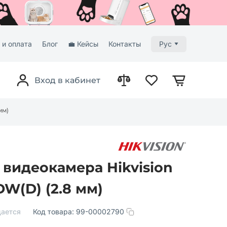
 и оплата
Блог
💼 Кейсы
Контакты
Рус
Вход в кабинет
мм)
 видеокамера Hikvision
W(D) (2.8 мм)
ается
Код товара:
99-00002790