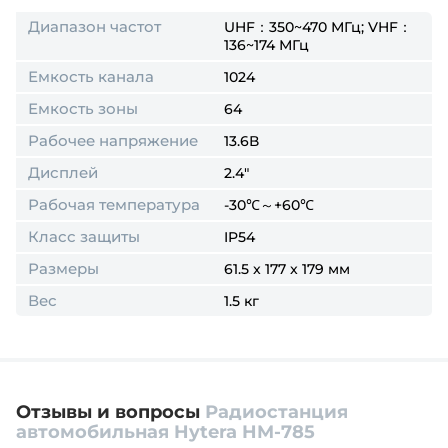
Диапазон частот
UHF：350~470 МГц; VHF：
136~174 МГц
Емкость канала
1024
Емкость зоны
64
Рабочее напряжение
13.6В
Дисплей
2.4"
Рабочая температура
-30℃～+60℃
Класс защиты
IP54
Размеры
61.5 x 177 x 179 мм
Вес
1.5 кг
Отзывы и вопросы
Радиостанция
автомобильная Hytera HM-785