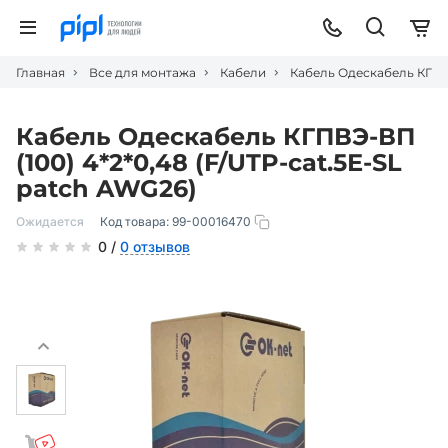
Главная
Все для монтажа
Кабели
Кабель Одескабель КГПВЭ
Кабель Одескабель КГПВЭ-ВП
(100) 4*2*0,48 (F/UTP-cat.5Е-SL
patch AWG26)
Ожидается
Код товара:
99-00016470
0 /
0 отзывов