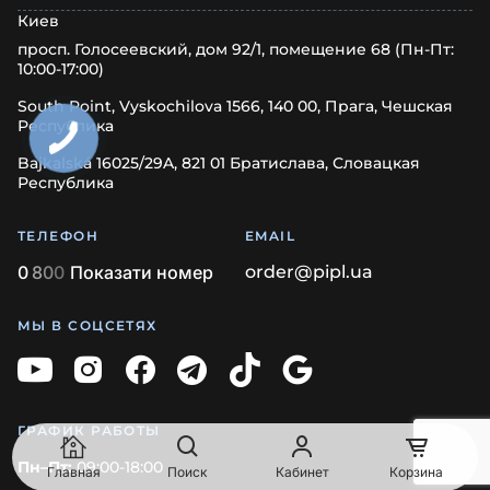
Киев
просп. Голосеевский, дом 92/1, помещение 68 (Пн-Пт:
10:00-17:00)
South Point, Vyskochilova 1566, 140 00, Прага, Чешская
Республика
Bajkalská 16025/29A, 821 01 Братислава, Словацкая
Республика
ТЕЛЕФОН
EMAIL
0
8
0
0
Показати номер
order@pipl.ua
МЫ В СОЦСЕТЯХ
ГРАФИК РАБОТЫ
Пн–Пт:
09:00-18:00
Главная
Поиск
Кабинет
Корзина