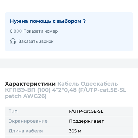
Нужна помощь с выбором ?
0
8
0
0
Показати номер
Заказать звонок
Характеристики
Кабель Одескабель
КГПВЭ-ВП (100) 4*2*0,48 (F/UTP-cat.5Е-SL
patch AWG26)
Тип
F/UTP-cat.5Е-SL
Экранирование
Поддерживает
Длина кабеля
305 м