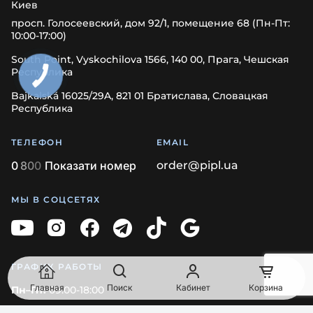
Киев
просп. Голосеевский, дом 92/1, помещение 68 (Пн-Пт:
10:00-17:00)
South Point, Vyskochilova 1566, 140 00, Прага, Чешская
Республика
Bajkalská 16025/29A, 821 01 Братислава, Словацкая
Республика
ТЕЛЕФОН
EMAIL
0
8
0
0
Показати номер
order@pipl.ua
МЫ В СОЦСЕТЯХ
ГРАФИК РАБОТЫ
Главная
Поиск
Кабинет
Корзина
Пн–Пт:
09:00-18:00